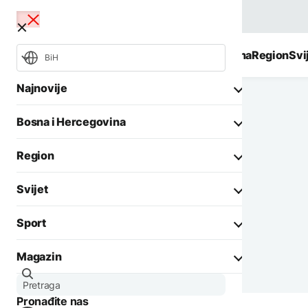
BiH
Najnovije
Bosna i Hercegovina
Region
Svi
BiH
Najnovije
Bosna i Hercegovina
Opšti izbori 2026
Požari
Region
Rat u Ukrajini
Aktuelno
Svijet
Biznis
Aktuelno
Društvo
Sport
Politika
Zadnji članci iz kategorije
Politika
Biznis
Magazin
Crna hronika
Fokus
Ostali sportovi
AKTUELNO
Zadnji članci iz kategorije
Aktuelno
Tenis
Situacija kod Trebinja
Pronađite nas
Evropa
Zanimljivosti