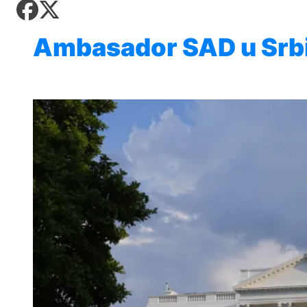
pod kontrolom, više
AKTUELNO
Zadnji članci iz kategorije
Košarka
požara u HNK
Zdravlje
Nuklearka Krško
Fudbal
AKTUELNO
Ambasador SAD u Srbi
smanjuje proizvodnju
Tehnologija
Zadnji članci iz kategorije
zbog niskog vodostaja i
Situacija kod Trebinja
visokih temperatura
Putovanja
pod kontrolom, više
Save
AKTUELNO
AKTUELNO
požara u HNK
Zadnji članci iz kategorije
Kultura
Rusija: Masovan napad
Kritično u Trebinju: Vatra
dronovima na Jaroslavlj,
se približila kućama u
AKTUELNO
meta navodno bila
selima Poljice Petrovo i
Zadnji članci iz kategorije
rafinerija
Marići
Grgurević traži
AKTUELNO
odgovore o planiranoj
solarnoj elektrani u
ZDRAVLJE
Kritično u Trebinju: Vatra
blizini Manastira Ostrog
se približila kućama u
Šta je Ciklospora i da li
AKTUELNO
AKTUELNO
selima Poljice Petrovo i
prijeti širenje u Evropi?
Marići
Vance: Iranci su izuzetno
CIK BiH objavila izgled
teški ljudi, pregovori će
glasačkog listića:
AKTUELNO
potrajati
Umjesto X-a popunjava
se kružić, izdata
Milanović na
uputstva za skreniranje
AKTUELNO
obilježavanju Oluje:
KULTURA
Dejtonski sporazum
CIK BiH objavila izgled
potpisan nakon
Sarajevo Fest početkom
glasačkog listića:
intervencije Hrvatske