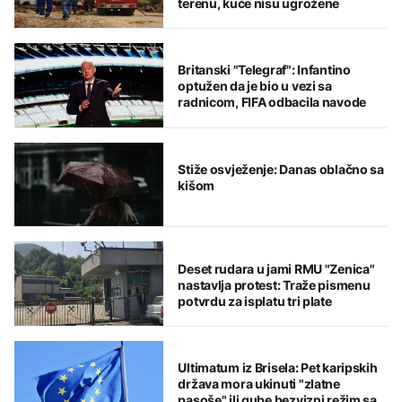
terenu, kuće nisu ugrožene
Britanski "Telegraf": Infantino
optužen da je bio u vezi sa
radnicom, FIFA odbacila navode
Stiže osvježenje: Danas oblačno sa
kišom
Deset rudara u jami RMU "Zenica"
nastavlja protest: Traže pismenu
potvrdu za isplatu tri plate
Ultimatum iz Brisela: Pet karipskih
država mora ukinuti "zlatne
pasoše" ili gube bezvizni režim sa