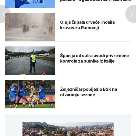
EU
Oluja čupala drveće i nosila
krovove u Rumuniji
Španija od sutra uvodi privremene
kontrole za putnike iz Italije
Željezničar pobijedio BSK na
otvaranju sezone