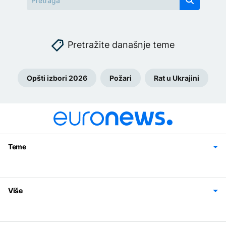
Pretražite današnje teme
Opšti izbori 2026
Požari
Rat u Ukrajini
Teme
Bosna i Hercegovina
Region
Svijet
Sport
Magazin
Više
Impressum
Kontakt
Politika privatnosti
Uslovi korišćenja