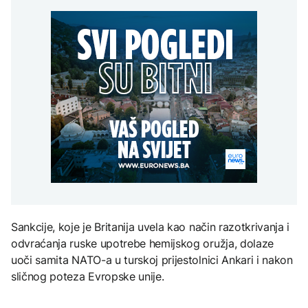
Predsjednik Kolumbije
zračne snage na terenu
Sarajevo Film Festival
objavio rat kartelima,
Zelenski stigao u Srbiju
Trump mu šalje milijardu
AKTUELNO
dolara
Vatrena stihija kod
Konjica ne jenjava,
ZANIMLJIVOSTI
zračne snage na terenu
AKTUELNO
Pripremite se za nebeski
spektakl: Kiša meteora
Rusi gađali Kijevsku
Perseidi stiže sredinom
oblast, Ukrajinci
augusta
rafineriju nafte - ima
nastradalih
TEHNOLOGIJA
Istorijska presuda protiv
Mete, zbog ugrožavanja
djece moraju platiti 942
Sankcije, koje je Britanija uvela kao način razotkrivanja i
miliona dolara
odvraćanja ruske upotrebe hemijskog oružja, dolaze
uoči samita NATO-a u turskoj prijestolnici Ankari i nakon
sličnog poteza Evropske unije.