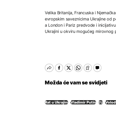
Velika Britanija, Francuska i Njemačk
evropskim saveznicima Ukrajine od p
a London i Pariz predvode i inicijati
Ukrajini u okviru mogućeg mirovnog 
Možda će vam se svidjeti
Rat u Ukrajini
Vladimir Putin
EU
Volod