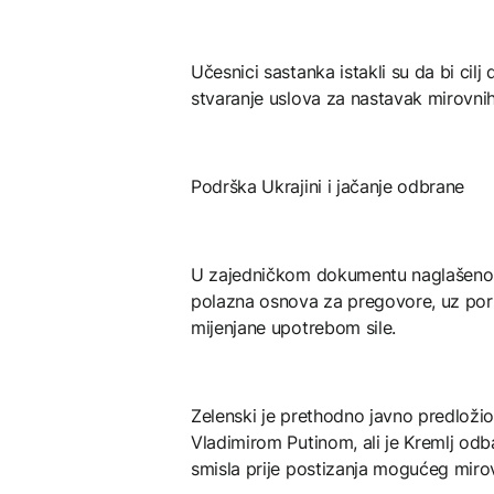
Učesnici sastanka istakli su da bi cilj
stvaranje uslova za nastavak mirovni
Podrška Ukrajini i jačanje odbrane
U zajedničkom dokumentu naglašeno je
polazna osnova za pregovore, uz por
mijenjane upotrebom sile.
Zelenski je prethodno javno predložio
Vladimirom Putinom, ali je Kremlj od
smisla prije postizanja mogućeg mir