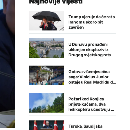
Najnovije vijesti
Trump vjeruje da će rat s
Iranom uskoro biti
završen
U Dunavu pronađen i
uklonjen eksploziv iz
Drugog svjetskog rata
Gotova višemjesečna
saga: Vinicius Junior
ostaje u Real Madridu do
2032. godine
Požari kod Konjica
prijete kućama, dva
helikoptera učestvuju u
gašenju
Turska, Saudijska