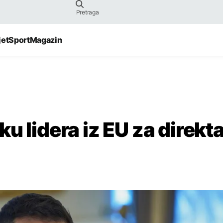
jet
Sport
Magazin
u lidera iz EU za direkt