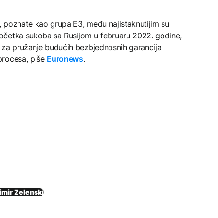
a, poznate kao grupa E3, među najistaknutijim su
očetka sukoba sa Rusijom u februaru 2022. godine,
vu za pružanje budućih bezbjednosnih garancija
procesa, piše
Euronews
.
imir Zelenski