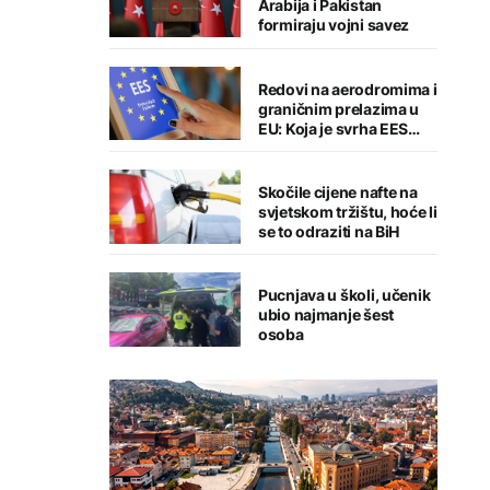
Arabija i Pakistan
formiraju vojni savez
Redovi na aerodromima i
graničnim prelazima u
EU: Koja je svrha EES
sistema ako se isključuje
čim je preopterećen?
Skočile cijene nafte na
svjetskom tržištu, hoće li
se to odraziti na BiH
Pucnjava u školi, učenik
ubio najmanje šest
osoba