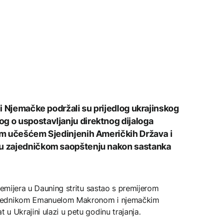
e i Njemačke podržali su prijedlog ukrajinskog
g o uspostavljanju direktnog dijaloga
nim učešćem Sjedinjenih Američkih Država i
 u zajedničkom saopštenju nakon sastanka
remijera u Dauning stritu sastao s premijerom
sjednikom Emanuelom Makronom i njemačkim
u Ukrajini ulazi u petu godinu trajanja.