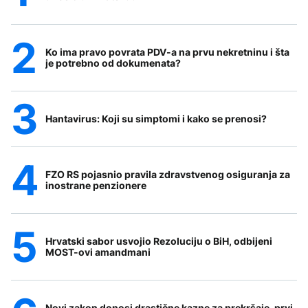
Ko ima pravo povrata PDV-a na prvu nekretninu i šta
je potrebno od dokumenata?
Hantavirus: Koji su simptomi i kako se prenosi?
FZO RS pojasnio pravila zdravstvenog osiguranja za
inostrane penzionere
Hrvatski sabor usvojio Rezoluciju o BiH, odbijeni
MOST-ovi amandmani
Novi zakon donosi drastične kazne za prekršaje, prvi