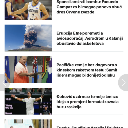
Španci lansirali bombu: Facundo
Campazzo bi mogao ponovo obući
dres Crvene zvezde
Erupcija Etne poremetila
aviosaobraćaj: Aerodrom u Kataniji
obustavio dolaske letova
Pacifičke zemlje bez dogovora o
kineskom raketnom testu: Samit
lidera mogao bi donijeti odluku
Đoković uzdrmao temelje tenisa:
Ideja o promjeni formata izazvala
buru reakcija
Turska, Saudijska Arabija i Pakistan