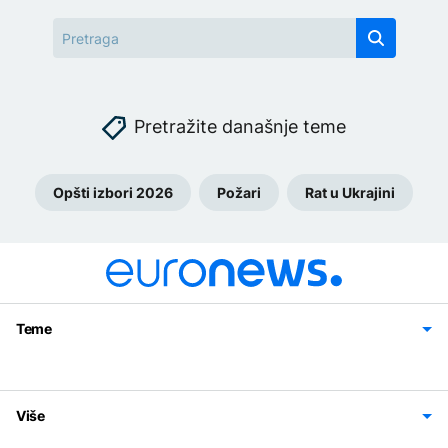
Pretražite današnje teme
Opšti izbori 2026
Požari
Rat u Ukrajini
Teme
Bosna i Hercegovina
Region
Svijet
Sport
Magazin
Više