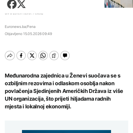
Zadnji članci iz kategorije
sa vodosnabdijevanjem
Košarka
Zdravlje
Počeo sabor u Guči, na
DRUŠTVO
Fudbal
UN u Ženevi (Izvor: Pexels)
trubače došao i Orban
Tehnologija
Zadnji članci iz kategorije
Protesti građana
Euronews.ba/Fena
Putovanja
AKTUELNO
Goražda zbog problema
AKTUELNO
sa vodosnabdijevanjem
Objavljeno
15.05.2026 09:49
Zadnji članci iz kategorije
Kultura
Zbog suše ugroženo
AKTUELNO
Bjelorusija zabranila
vodosnabdijevanje u RS:
Euronews: "Ne izraz
Ministarstvo apeluje na
Lučić o doživotnoj
snage, već priznanje
građane da štede vodu
zabrani ulaska na
straha"
AKTUELNO
Zadnji članci iz kategorije
Kosovo: Nadam da će
odluka biti povučena,
Zbog suše ugroženo
ukoliko je tačna
ZANIMLJIVOSTI
AKTUELNO
vodosnabdijevanje u RS:
Međunarodna zajednica u Ženevi suočava se s
AKTUELNO
Ministarstvo apeluje na
Pripremite se za nebeski
ozbiljnim rezovima i odlaskom osoblja nakon
građane da štede vodu
Mostar i HNK ubrzavaju
AKTUELNO
spektakl: Kiša meteora
Hidrolozi u Rumuniji
potragu za novom
povlačenja Sjedinjenih Američkih Država iz više
Perseidi stiže sredinom
najavljuju blagi porast
lokacijom regionalne
augusta
Slovenija proglasila
UN organizacija, što prijeti hiljadama radnih
nivoa Dunava, vodostaj
deponije
planinarenje i svinjokolj
rijeke porastao u
AKTUELNO
mjesta i lokalnoj ekonomiji.
nematerijalnom
Mađarskoj
kulturnom baštinom
Mostar i HNK ubrzavaju
TEHNOLOGIJA
AKTUELNO
potragu za novom
AKTUELNO
lokacijom regionalne
Istorijska presuda protiv
deponije
Požar kod Konjica i dalje
AKTUELNO
Mete, zbog ugrožavanja