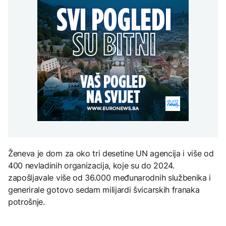
Španija postavila
aktivan, gust dim
djece moraju platiti 942
ultimatum Italiji da ukine
otežava gašenje iz zraka
miliona dolara
Grčka dronovima
granične kontrole
kontrolisala više od 300
AKTUELNO
plaža zbog nelegalnog
zauzimanja obale
Požar kod Konjica i dalje
KULTURA
aktivan, gust dim
FOKUS
otežava gašenje iz zraka
Rat i pijesak prijete
drevnim piramidama
Amerikanci
Meroe u Sudanu
upozoravaju: Putin bi
mogao testirati NATO
ograničenim napadom,
najveći rizik od jeseni
ZANIMLJIVOSTI
Rihanna radi na novom
Ženeva je dom za oko tri desetine UN agencija i više od
albumu
400 nevladinih organizacija, koje su do 2024.
zapošljavale više od 36.000 međunarodnih službenika i
generirale gotovo sedam milijardi švicarskih franaka
potrošnje.