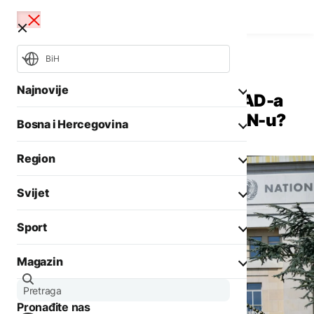
BiH
Svijet
Fokus
Najnovije
Kriza u Ženevi: Povlačenje SAD-a
gasi hiljade radnih mjesta u UN-u?
Bosna i Hercegovina
Opšti izbori 2026
Požari
Region
Rat u Ukrajini
Aktuelno
Svijet
Biznis
Aktuelno
Društvo
Sport
Politika
Zadnji članci iz kategorije
Politika
Biznis
Magazin
Crna hronika
Fokus
DRUŠTVO
Ostali sportovi
Zadnji članci iz kategorije
Aktuelno
Protesti građana
Tenis
Pronađite nas
Evropa
Goražda zbog problema
AKTUELNO
Zanimljivosti