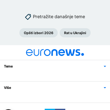
Pretražite današnje teme
Opšti izbori 2026
Rat u Ukrajini
Teme
Bosna i Hercegovina
Region
Svijet
Sport
Magazin
Više
Impressum
Kontakt
Politika privatnosti
Uslovi korišćenja