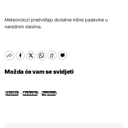
Meteorolozi predviđaju dodatne kišne padavine u
narednim danima.
Možda će vam se svidjeti
Klizišta
Meksiko
Poplave