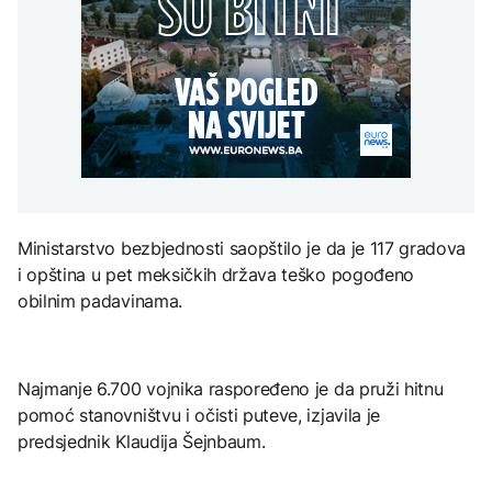
festivalu ‘Konjička sehara’
Dolar oslabio drugu
AKTUELNO
Sarajevo Film Festival
sedmicu zaredom
Zelenski u zvaničnoj
DRUŠTVO
posjeti Srbiji
Konjic ugostio 23
ZANIMLJIVOSTI
AKTUELNO
folklorna društva na 26.
Međunarodnom
Pripremite se za nebeski
festivalu ‘Konjička sehara’
Bugarska: Dron koji je
spektakl: Kiša meteora
pao pripada ukrajinskoj
Perseidi stiže sredinom
vojsci
augusta
Ministarstvo bezbjednosti saopštilo je da je 117 gradova
i opština u pet meksičkih država teško pogođeno
TEHNOLOGIJA
obilnim padavinama.
Istorijska presuda protiv
Mete, zbog ugrožavanja
djece moraju platiti 942
miliona dolara
Najmanje 6.700 vojnika raspoređeno je da pruži hitnu
pomoć stanovništvu i očisti puteve, izjavila je
predsjednik Klaudija Šejnbaum.