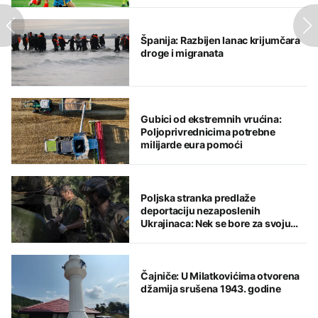
Španija: Razbijen lanac krijumčara
droge i migranata
Gubici od ekstremnih vrućina:
Poljoprivrednicima potrebne
milijarde eura pomoći
Poljska stranka predlaže
deportaciju nezaposlenih
Ukrajinaca: Nek se bore za svoju
domovinu
Čajniče: U Milatkovićima otvorena
džamija srušena 1943. godine