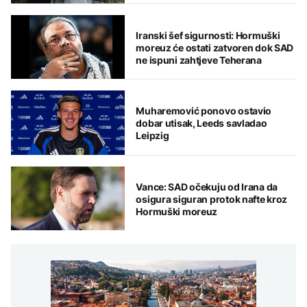
Iranski šef sigurnosti: Hormuški
moreuz će ostati zatvoren dok SAD
ne ispuni zahtjeve Teherana
Muharemović ponovo ostavio
dobar utisak, Leeds savladao
Leipzig
Vance: SAD očekuju od Irana da
osigura siguran protok nafte kroz
Hormuški moreuz