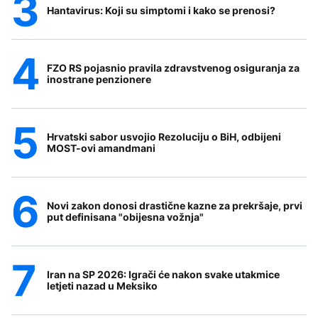
Hantavirus: Koji su simptomi i kako se prenosi?
FZO RS pojasnio pravila zdravstvenog osiguranja za
inostrane penzionere
Hrvatski sabor usvojio Rezoluciju o BiH, odbijeni
MOST-ovi amandmani
Novi zakon donosi drastične kazne za prekršaje, prvi
put definisana "obijesna vožnja"
Iran na SP 2026: Igrači će nakon svake utakmice
letjeti nazad u Meksiko