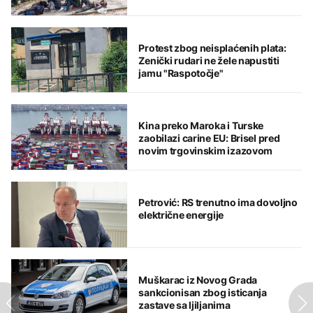
Protest zbog neisplaćenih plata:
Zenički rudari ne žele napustiti
jamu "Raspotočje"
Kina preko Maroka i Turske
zaobilazi carine EU: Brisel pred
novim trgovinskim izazovom
Petrović: RS trenutno ima dovoljno
električne energije
Muškarac iz Novog Grada
sankcionisan zbog isticanja
zastave sa ljiljanima