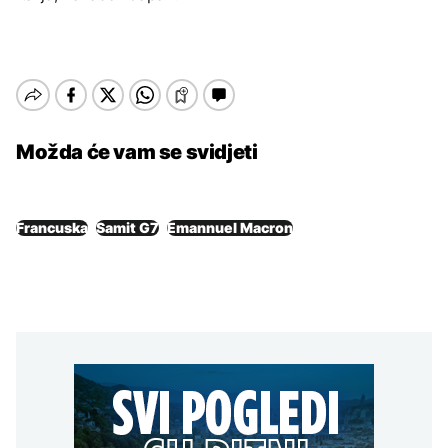
Možda će vam se svidjeti
Francuska
Samit G7
Emannuel Macron