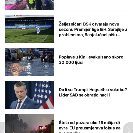
Željezničar i BSK otvaraju novu
sezonu Premijer lige BiH: Sarajlije u
problemima, Banjalučani pišu
istoriju
Poplave u Kini, evakuisano skoro
30.000 ljudi
Da li su Trump i Hegseth u sukobu?
Lider SAD se obratio naciji
Šteta od požara oko 19 milijardi
evra, EU preusmjerava fokus na