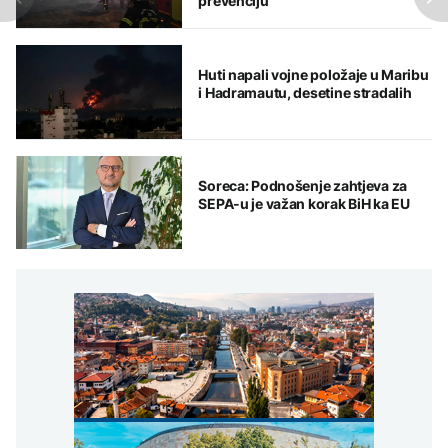
prevenciju
Huti napali vojne položaje u Maribu
i Hadramautu, desetine stradalih
Soreca: Podnošenje zahtjeva za
SEPA-u je važan korak BiH ka EU