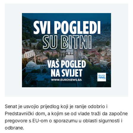
Redovi na aerodromima i
djece moraju platiti 942
graničnim prelazima u
miliona dolara
Nuklearka Krško
EU: Koja je svrha EES
DRUŠTVO
smanjuje proizvodnju
sistema ako se isključuje
zbog niskog vodostaja i
čim je preopterećen?
Počela isplata penzija u
visokih temperatura
RS
Save
KULTURA
BIZNIS
Rat i pijesak prijete
drevnim piramidama
Skočile cijene nafte na
Meroe u Sudanu
svjetskom tržištu, hoće li
se to odraziti na BiH
ZANIMLJIVOSTI
Rihanna radi na novom
albumu
Senat je usvojio prijedlog koji je ranije odobrio i
Predstavnički dom, a kojim se od vlade traži da započne
pregovore s EU-om o sporazumu u oblasti sigurnosti i
odbrane.