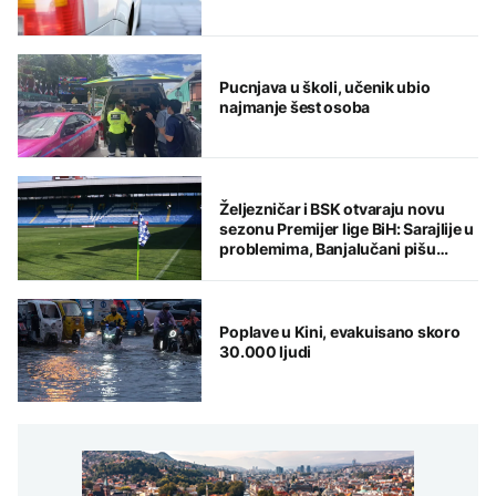
Pucnjava u školi, učenik ubio
najmanje šest osoba
Željezničar i BSK otvaraju novu
sezonu Premijer lige BiH: Sarajlije u
problemima, Banjalučani pišu
istoriju
Poplave u Kini, evakuisano skoro
30.000 ljudi