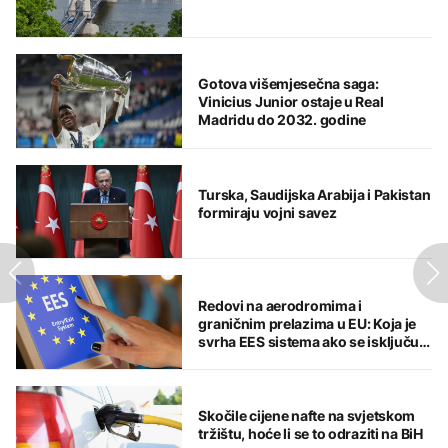
Gotova višemjesečna saga:
Vinicius Junior ostaje u Real
Madridu do 2032. godine
Turska, Saudijska Arabija i Pakistan
formiraju vojni savez
Redovi na aerodromima i
graničnim prelazima u EU: Koja je
svrha EES sistema ako se isključuje
čim je preopterećen?
Skočile cijene nafte na svjetskom
tržištu, hoće li se to odraziti na BiH