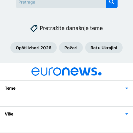
Pretražite današnje teme
Opšti izbori 2026
Požari
Rat u Ukrajini
Teme
Bosna i Hercegovina
Region
Svijet
Sport
Magazin
Više
Impressum
Kontakt