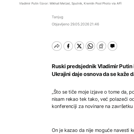
Pripremite se za nebeski
AKTUELNO
AKTUELNO
cjevovoda prema
Vladimir Putin (Izvor: Mikhail Metzel, Sputnik, Kremlin Pool Photo via AP)
spektakl: Kiša meteora
Tunjicama
Perseidi stiže sredinom
Oluja čupala drveće i
Sarajevski vatrogasci
AKTUELNO
augusta
Tanjug
nosila krovove u
upućeni u Konjic da
Rumuniji
pomognu u gašenju
Objavljeno
29.05.2026 21:46
Zelenski stigao u Srbiju
požara
AKTUELNO
TEHNOLOGIJA
Sarajevski vatrogasci
upućeni u Konjic da
Istorijska presuda protiv
AKTUELNO
pomognu u gašenju
Mete, zbog ugrožavanja
požara
djece moraju platiti 942
Španija od sutra uvodi
Ruski predsjednik Vladimir Putin i
miliona dolara
privremene kontrole za
Ukrajini daje osnova da se kaže da
putnike iz Italije
„Što se tiče moje izjave o tome da, p
KULTURA
nisam rekao tek tako, već polazeći od 
Rat i pijesak prijete
konferenciji za novinare na završetku
drevnim piramidama
Meroe u Sudanu
On je kazao da nije moguće navesti 