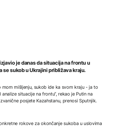
zjavio je danas da situacija na frontu u
 se sukob u Ukrajini približava kraju.
o mom mišljenju, sukob ide ka svom kraju - ja to
analize situacije na frontu“, rekao je Putin na
 zvanične posjete Kazahstanu, prenosi Sputnjik.
konkretne rokove za okončanje sukoba u uslovima