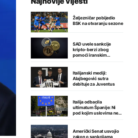
Najnovije vijesti
Željezničar pobijedio
BSK na otvaranju sezone
SAD uvele sankcije
kripto-berzi zbog
pomoći iranskim
snagama
Italijanski mediji:
Alajbegović sutra
debituje za Juventus
Italija odbacila
ultimatum Španije: Ni
pod kojim uslovima ne
namjeravamo da
preispitujemo odluku
Američki Senat usvojio
zakon o sankcijama