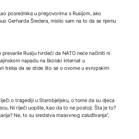
kao posrednika u pregovorima s Rusijom, ako
uo Gerharda Šredera, mislio sam na to da se njemu
 prevarile Rusiju tvrdeći da NATO neće načiniti ni
ajinskom napadu na školski internat u
nari treba da se stide što se o ovome u evropskim
riječi o tragediji u Starobjeljsku, o tome da su djeca
cu. Ni riječi uopšte, kao da to ne postoji. Šta je to?
sanja? Ne, to su sredstva masovnog zaluđivanja“,