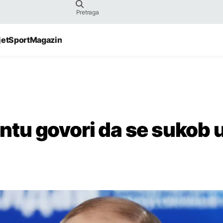
jet
Sport
Magazin
ontu govori da se sukob 