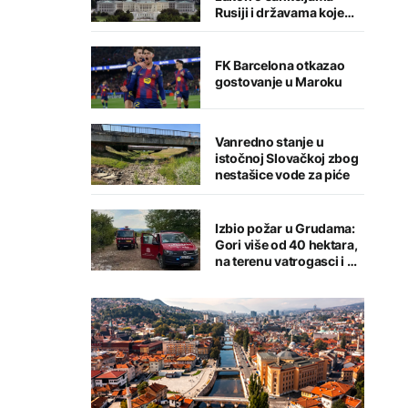
Rusiji i državama koje
kupuju njenu naftu i gas
FK Barcelona otkazao
gostovanje u Maroku
Vanredno stanje u
istočnoj Slovačkoj zbog
nestašice vode za piće
Izbio požar u Grudama:
Gori više od 40 hektara,
na terenu vatrogasci i Air
Tractori