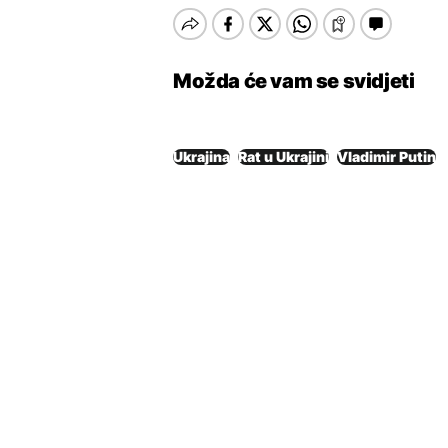
Možda će vam se svidjeti
Ukrajina
Rat u Ukrajini
Vladimir Putin