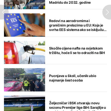
Madridu do 2032. godine
Redovi na aerodromima i
graničnim prelazima u EU: Koja je
svrha EES sistema ako se isključuje
čim je preopterećen?
Skočile cijene nafte na svjetskom
tržištu, hoće li se to odraziti na BiH
Pucnjava u školi, učenik ubio
najmanje šest osoba
Željezničar i BSK otvaraju novu
sezonu Premijer lige BiH: Sarajlije u