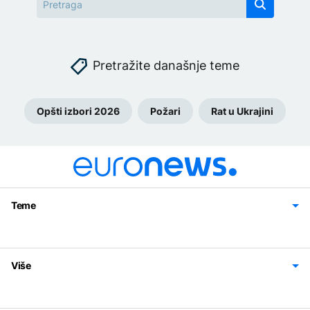
Pretražite današnje teme
Opšti izbori 2026
Požari
Rat u Ukrajini
Teme
Bosna i Hercegovina
Region
Svijet
Sport
Magazin
Više
Impressum
Kontakt