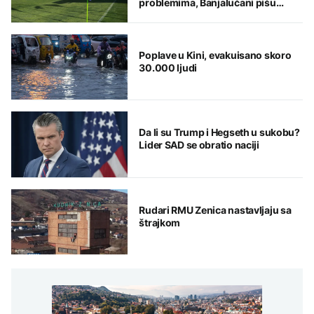
problemima, Banjalučani pišu
istoriju
Poplave u Kini, evakuisano skoro
30.000 ljudi
Da li su Trump i Hegseth u sukobu?
Lider SAD se obratio naciji
Rudari RMU Zenica nastavljaju sa
štrajkom