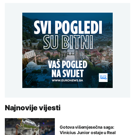
Najnovije vijesti
Gotova višemjesečna saga:
Vinicius Junior ostaje u Real