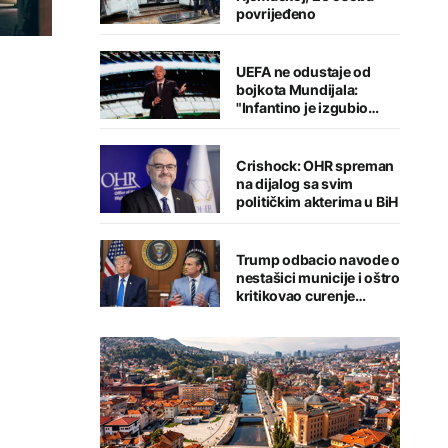
povrijeđeno
UEFA ne odustaje od
bojkota Mundijala:
"Infantino je izgubio
kredibilitet"
Crishock: OHR spreman
na dijalog sa svim
političkim akterima u BiH
Trump odbacio navode o
nestašici municije i oštro
kritikovao curenje
podataka