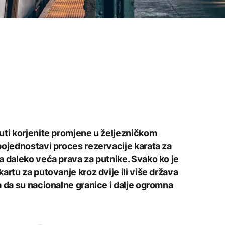
uti korjenite promjene u željezničkom
pojednostavi proces rezervacije karata za
a daleko veća prava za putnike. Svako ko je
artu za putovanje kroz dvije ili više država
a da su nacionalne granice i dalje ogromna