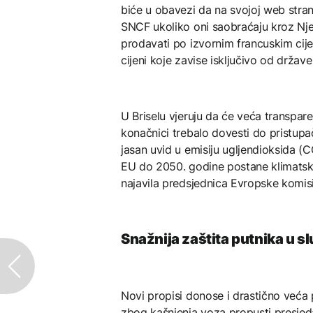
biće u obavezi da na svojoj web stra
SNCF ukoliko oni saobraćaju kroz Nje
prodavati po izvornim francuskim cije
cijeni koje zavise isključivo od države 
U Briselu vjeruju da će veća transpare
konačnici trebalo dovesti do pristupačni
jasan uvid u emisiju ugljendioksida (C
EU do 2050. godine postane klimatski n
najavila predsjednica Evropske komisi
Snažnija zaštita putnika u s
Novi propisi donose i drastično veća 
zbog kašnjenja voza propusti presjed