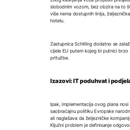
slobodnim vozom, bez obzira na to št
više nema dostupnih linija, željezničk
hotelu.
Zastupnica Schilling dodatno se zala
cijele EU putem kojeg bi putnici brzo
pritužbe.
Izazovi: IT poduhvat i podje
Ipak, implementacija ovog plana nosi 
saobraćajnu politiku Evropske narodn
ali naglašava da željezničke kompanij
Ključni problem je definisanje odgovor