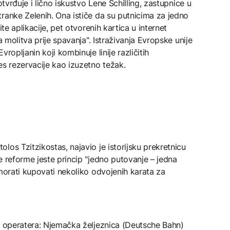
otvrđuje i lično iskustvo Lene Schilling, zastupnice u
ranke Zelenih. Ona ističe da su putnicima za jedno
ite aplikacije, pet otvorenih kartica u internet
a molitva prije spavanja". Istraživanja Evropske unije
ropljanin koji kombinuje linije različitih
es rezervacije kao izuzetno težak.
los Tzitzikostas, najavio je istorijsku prekretnicu
e reforme jeste princip "jedno putovanje – jedna
 morati kupovati nekoliko odvojenih karata za
ih operatera: Njemačka željeznica (Deutsche Bahn)