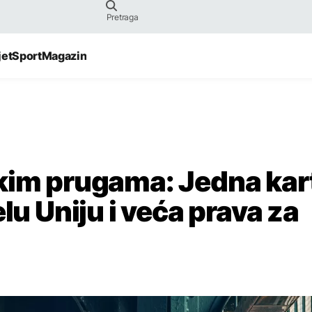
jet
Sport
Magazin
skim prugama: Jedna kar
lu Uniju i veća prava za