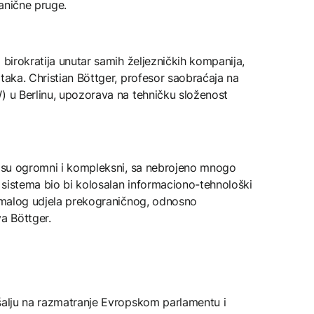
anične pruge.
 birokratija unutar samih željezničkih kompanija,
ataka. Christian Böttger, profesor saobraćaja na
) u Berlinu, upozorava na tehničku složenost
ta su ogromni i kompleksni, sa nebrojeno mnogo
h sistema bio bi kolosalan informaciono-tehnološki
o malog udjela prekograničnog, odnosno
a Böttger.
 šalju na razmatranje Evropskom parlamentu i