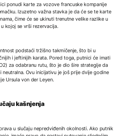
nici ponudi karte za vozove francuske kompanije
mačku. Izuzetno važna stavka je da će se te karte
nama, čime će se ukinuti trenutne velike razlike u
u kojoj se vrši rezervacija.
ntnost podstaći tržišno takmičenje, što bi u
jih i jeftinijih karata. Pored toga, putnici će imati
O2) za odabranu rutu, što je dio šire strategije da
eutralna. Ovu inicijativu je još prije dvije godine
je Ursula von der Leyen.
lučaju kašnjenja
prava u slučaju nepredviđenih okolnosti. Ako putnik
anje, imaće pravo da nastavi putovanje sljedećim