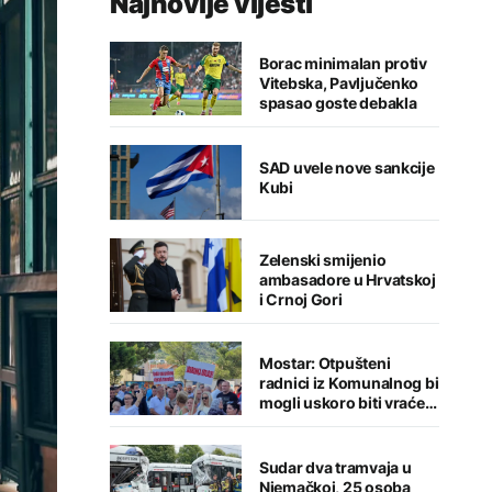
Najnovije vijesti
Borac minimalan protiv
Vitebska, Pavljučenko
spasao goste debakla
SAD uvele nove sankcije
Kubi
Zelenski smijenio
ambasadore u Hrvatskoj
i Crnoj Gori
Mostar: Otpušteni
radnici iz Komunalnog bi
mogli uskoro biti vraćeni
na posao
Sudar dva tramvaja u
Njemačkoj, 25 osoba