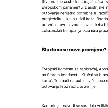
Stvarnost je često frustrirajuća, što p
Evropskom parlamentu iz austrijske st
putovanje nerijetko potrebne tri različ
pregledniku i, kako u šali kaže, "kratk
potvrđuju ove navode – svaki četvrti Ev
željezničkih kompanija ocjenjuje proc
Šta donose nove promjene?
Evropski komesar za saobraćaj, Aposto
na Starom kontinentu. Ključni stub ov
karta". To znači da putnici više neće
putovanje kroz različite zemlje.
Kao primjer navodi se saradnja velik