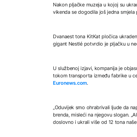
Nakon pljačke muzeja u kojoj su ukra
vikenda se dogodila još jedna smjela 
Dvanaest tona KitKat pločica ukradeno 
gigant Nestlé potvrdio je pljačku u ned
U službenoj izjavi, kompanija je obja
tokom transporta između fabrike u centr
Euronews.com
.
„Oduvijek smo ohrabrivali ljude da na
brenda, misleći na njegovu slogan. „Ali
doslovno i ukrali više od 12 tona naš