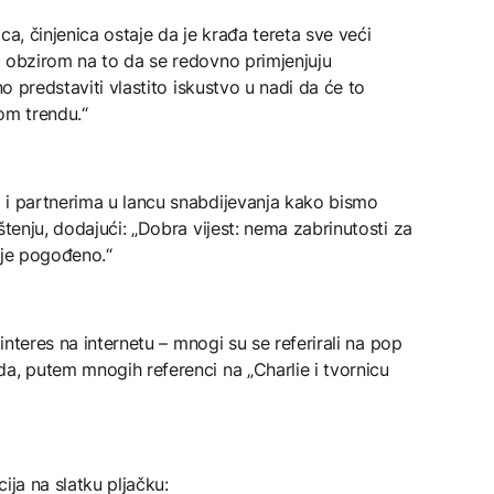
ca, činjenica ostaje da je krađa tereta sve veći
S obzirom na to da se redovno primjenjuju
no predstaviti vlastito iskustvo u nadi da će to
om trendu.“
 i partnerima u lancu snabdijevanja kako bismo
štenju, dodajući: „Dobra vijest: nema zabrinutosti za
ije pogođeno.“
 interes na internetu – mnogi su se referirali na pop
a, putem mnogih referenci na „Charlie i tvornicu
ija na slatku pljačku: