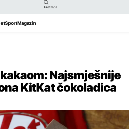
jet
Sport
Magazin
a kakaom: Najsmješnije
tona KitKat čokoladica