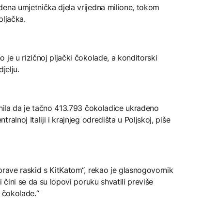
dena umjetnička djela vrijedna milione, tokom
pljačka.
je u rizičnoj pljački čokolade, a konditorski
jelju.
snila da je tačno 413.793 čokoladice ukradeno
alnoj Italiji i krajnjeg odredišta u Poljskoj, piše
prave raskid s KitKatom“, rekao je glasnogovornik
 čini se da su lopovi poruku shvatili previše
e čokolade.“