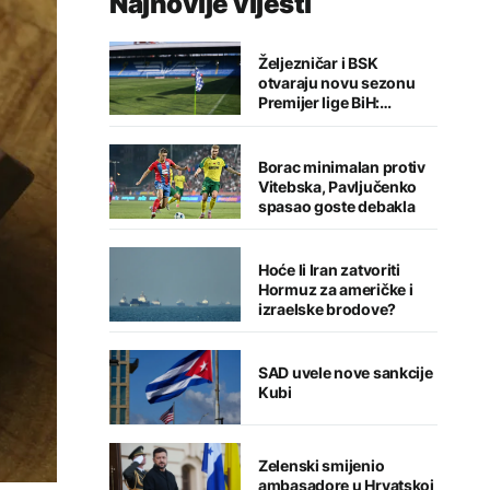
Najnovije vijesti
Željezničar i BSK
otvaraju novu sezonu
Premijer lige BiH:
Sarajlije u problemima,
Banjalučani pišu istoriju
Borac minimalan protiv
Vitebska, Pavljučenko
spasao goste debakla
Hoće li Iran zatvoriti
Hormuz za američke i
izraelske brodove?
SAD uvele nove sankcije
Kubi
Zelenski smijenio
ambasadore u Hrvatskoj