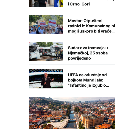
i Crnoj Gori
Mostar: Otpušteni
radnici iz Komunalnog bi
mogli uskoro biti vraćeni
na posao
Sudar dva tramvaja u
Njemačkoj, 25 osoba
povrijeđeno
UEFA ne odustaje od
bojkota Mundijala:
"Infantino je izgubio
kredibilitet"