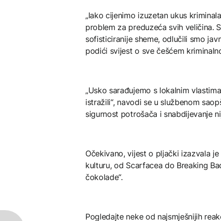
„Iako cijenimo izuzetan ukus kriminala
problem za preduzeća svih veličina. 
sofisticiranije sheme, odlučili smo jav
podići svijest o sve češćem kriminaln
„Usko sarađujemo s lokalnim vlastima
istražili“, navodi se u službenom saop
sigurnost potrošača i snabdijevanje n
Očekivano, vijest o pljački izazvala je
kulturu, od Scarfacea do Breaking Bad
čokolade“.
Pogledajte neke od najsmješnijih reakc