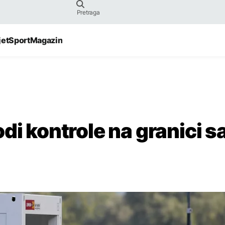
jet
Sport
Magazin
di kontrole na granici s