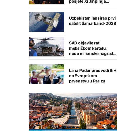
posjete Xi Jinpinga
Washingtonu
Uzbekistan lansirao prvi
satelit Samarkand-2028
SAD objavile rat
meksičkom kartelu,
nude milionske nagrade
za informacije
Lana Pudar predvodi BiH
na Evropskom
prvenstvu u Parizu