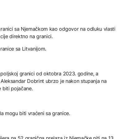
granici sa Njemačkom kao odgovor na odluku vlasti
cije direktno na granici.
granice sa Litvanijom.
poljskoj granici od oktobra 2023. godine, a
a Aleksandar Dobrint ubrzo je nakon stupanja na
 biti pojačane.
la mogu biti vraćeni sa granice.
rijera na 52 granična prelaza iz Njemačke niti na 13