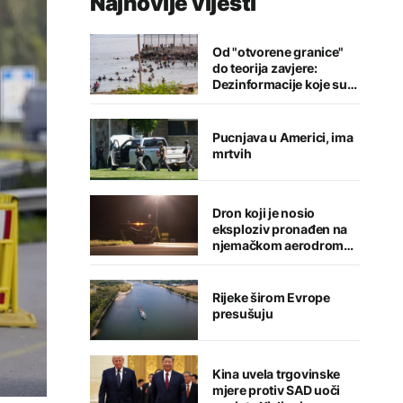
Najnovije vijesti
Od "otvorene granice"
do teorija zavjere:
Dezinformacije koje su
pratile krizu u Seuti
Pucnjava u Americi, ima
mrtvih
Dron koji je nosio
eksploziv pronađen na
njemačkom aerodromu,
sumnja se na Rusiju
Rijeke širom Evrope
presušuju
Kina uvela trgovinske
mjere protiv SAD uoči