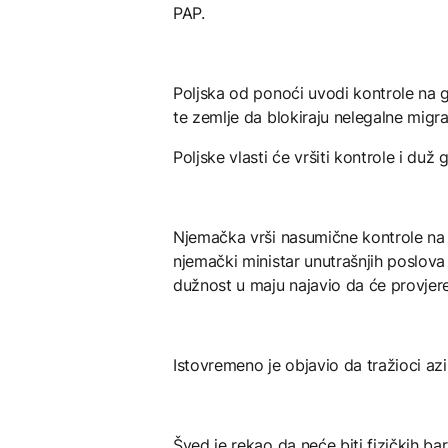
PAP.
Poljska od ponoći uvodi kontrole na 
te zemlje da blokiraju nelegalne migra
Poljske vlasti će vršiti kontrole i duž 
Njemačka vrši nasumične kontrole na 
njemački ministar unutrašnjih poslov
dužnost u maju najavio da će provjere
Istovremeno je objavio da tražioci azi
Šved je rekao da neće biti fizičkih ba