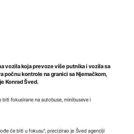
na vozila koja prevoze više putnika i vozila sa
a počnu kontrole na granici sa Njemačkom,
ije Konrad Šved.
biti fokusirane na autobuse, minibuseve i
đe će biti u fokusu", precizirao je Šved agenciji