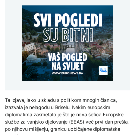
Papa Lav XIV u
raspravlja o kreditnom
AKTUELNO
na Mjesec
novembru posjećuje
zaduženju od 18 miliona
Urugvaj, Argentinu i Peru
KM i parkinzima
Thompson nastup
AKTUELNO
povodom godišnjice
"Oluje" započeo
Skupština Banjaluke
pjesmom „Bojna
TEHNOLOGIJA
raspravlja o kreditnom
Čavoglave“
EVROPA
zaduženju od 18 miliona
Britanska kraljevska
KM i parkinzima
kovnica iz elektronskog
Istraživanje: Povjerenje
otpada izdvaja zlato
građana u Zelenskog
palo na 55 odsto
ZDRAVLJE
Ruska vakcina protiv
melanoma: Prvi pacijent
uskoro završava terapiju
Ta izjava, iako u skladu s politikom mnogih članica,
izazvala je nelagodu u Briselu. Nekim europskim
diplomatima zasmetalo je što je nova šefica Europske
službe za vanjsko djelovanje (EEAS) već prvi dan prešla,
po njihovu mišljenju, granicu uobičajene diplomatske