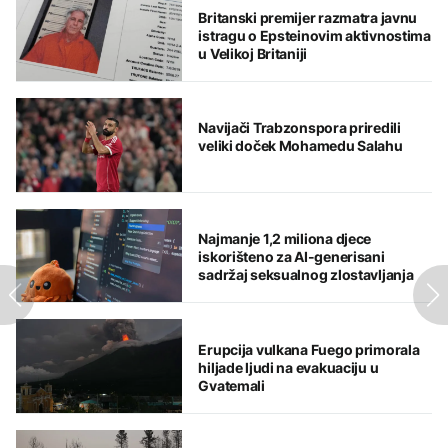
Britanski premijer razmatra javnu
istragu o Epsteinovim aktivnostima
u Velikoj Britaniji
Navijači Trabzonspora priredili
veliki doček Mohamedu Salahu
Najmanje 1,2 miliona djece
iskorišteno za AI-generisani
sadržaj seksualnog zlostavljanja
Erupcija vulkana Fuego primorala
hiljade ljudi na evakuaciju u
Gvatemali