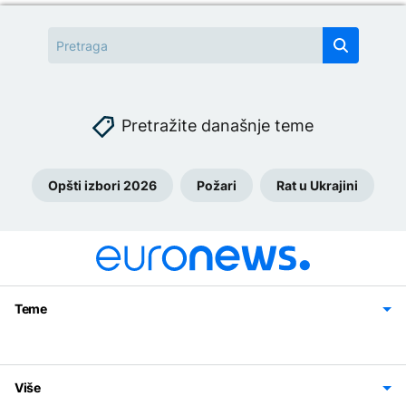
Pretražite današnje teme
Opšti izbori 2026
Požari
Rat u Ukrajini
Teme
Bosna i Hercegovina
Region
Svijet
Sport
Magazin
Više