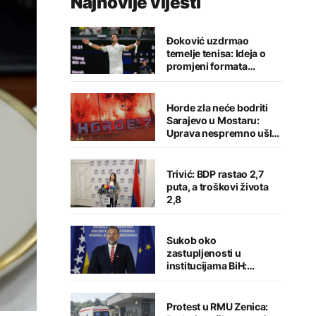
Najnovije vijesti
Đoković uzdrmao
temelje tenisa: Ideja o
promjeni formata
izazvala buru reakcija
Horde zla neće bodriti
Sarajevo u Mostaru:
Uprava nespremno ušla
u sezonu
Trivić: BDP rastao 2,7
puta, a troškovi života
2,8
Sukob oko
zastupljenosti u
institucijama BiH:
Konaković otvorio
pitanje, Košarac traži
odgovore
Protest u RMU Zenica: