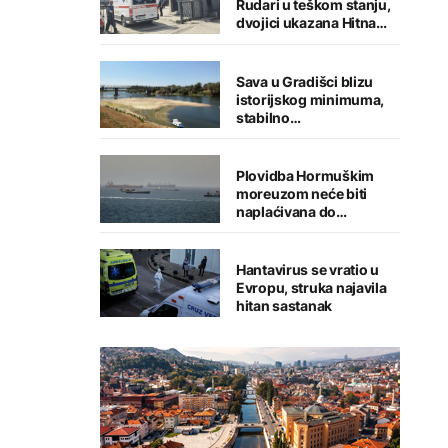
Rudari u teškom stanju,
dvojici ukazana Hitna
medicinska pomoć
Sava u Gradišci blizu
istorijskog minimuma,
stabilno
vodosnabdijevanje
grada
Plovidba Hormuškim
moreuzom neće biti
naplaćivana do
konačnog sporazuma s
Iranom
Hantavirus se vratio u
Evropu, struka najavila
hitan sastanak