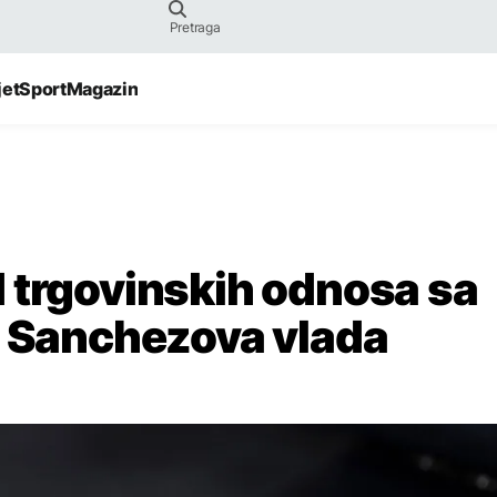
jet
Sport
Magazin
 trgovinskih odnosa sa
e Sanchezova vlada