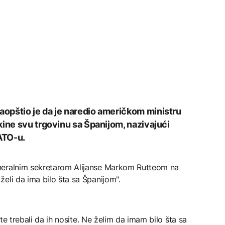
opštio je da je naredio američkom ministru
kine svu trgovinu sa Španijom, nazivajući
ATO-u.
neralnim sekretarom Alijanse Markom Rutteom na
eli da ima bilo šta sa Španijom".
iste trebali da ih nosite. Ne želim da imam bilo šta sa