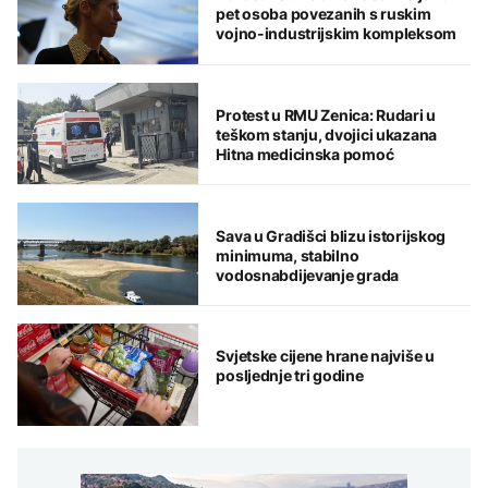
pet osoba povezanih s ruskim
vojno-industrijskim kompleksom
Protest u RMU Zenica: Rudari u
teškom stanju, dvojici ukazana
Hitna medicinska pomoć
Sava u Gradišci blizu istorijskog
minimuma, stabilno
vodosnabdijevanje grada
Svjetske cijene hrane najviše u
posljednje tri godine