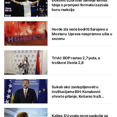
Đoković uzdrmao temelje tenisa:
Ideja o promjeni formata izazvala
buru reakcija
Horde zla neće bodriti Sarajevo u
Mostaru: Uprava nespremno ušla u
sezonu
Trivić: BDP rastao 2,7 puta, a
troškovi života 2,8
Sukob oko zastupljenosti u
institucijama BiH: Konaković
otvorio pitanje, Košarac traži
odgovore
Kallas: EU uvela nove sankcije za