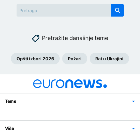
Pretražite današnje teme
Opšti izbori 2026
Požari
Rat u Ukrajini
Teme
Bosna i Hercegovina
Region
Svijet
Sport
Magazin
Više