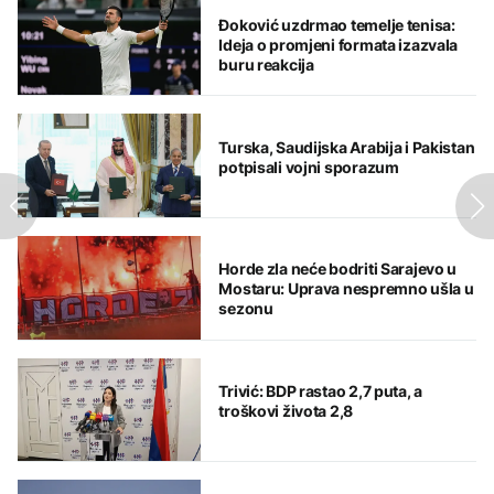
Đoković uzdrmao temelje tenisa:
Ideja o promjeni formata izazvala
buru reakcija
Turska, Saudijska Arabija i Pakistan
potpisali vojni sporazum
Horde zla neće bodriti Sarajevo u
Mostaru: Uprava nespremno ušla u
sezonu
Trivić: BDP rastao 2,7 puta, a
troškovi života 2,8