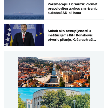
Poremećaji u Hormuzu: Promet
prepolovljen uprkos smirivanju
sukoba SAD-a i Irana
Sukob oko zastupljenosti u
institucijama BiH: Konaković
otvorio pitanje, Košarac traži
odgovore