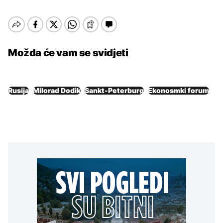
Možda će vam se svidjeti
Rusija
Milorad Dodik
Sankt-Peterburg
Ekonosmki forum