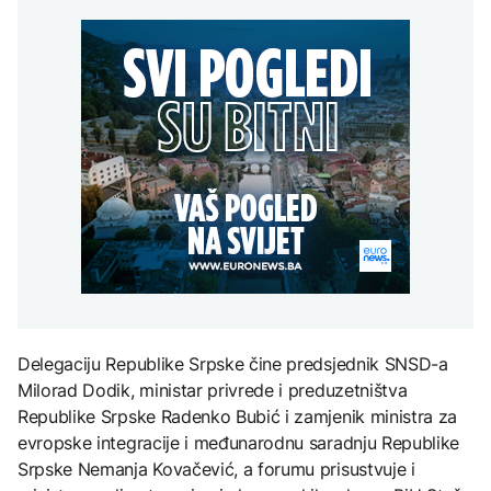
Amerikanci
vremena: Subota donosi
POLITIKA
djece moraju platiti 942
upozoravaju: Putin bi
osvježenje, a onda
miliona dolara
mogao testirati NATO
ponovo velike vrućine
Macut najavio dodatne
ograničenim napadom,
AKTUELNO
mjere za ublažavanje
najveći rizik od jeseni
posljedica toplotnog
Sladić najavio promjenu
talasa
KULTURA
vremena: Subota donosi
AKTUELNO
osvježenje, a onda
Rat i pijesak prijete
ponovo velike vrućine
drevnim piramidama
Erupcija Etne poremetila
Meroe u Sudanu
aviosaobraćaj:
Aerodrom u Kataniji
obustavio dolaske letova
ZANIMLJIVOSTI
Rihanna radi na novom
albumu
Delegaciju Republike Srpske čine predsjednik SNSD-a
Milorad Dodik, ministar privrede i preduzetništva
Republike Srpske Radenko Bubić i zamjenik ministra za
evropske integracije i međunarodnu saradnju Republike
Srpske Nemanja Kovačević, a forumu prisustvuje i