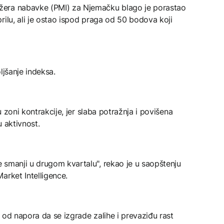
žera nabavke (PMI) za Njemačku blago je porastao
rilu, ali je ostao ispod praga od 50 bodova koji
ljšanje indeksa.
 u zoni kontrakcije, jer slaba potražnja i povišena
u aktivnost.
 smanji u drugom kvartalu", rekao je u saopštenju
arket Intelligence.
li od napora da se izgrade zalihe i prevaziđu rast