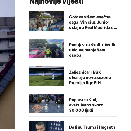
Najnovije vijesti
Gotova višemjesečna
saga: Vinicius Junior
ostaje u Real Madridu do
2032. godine
Pucnjava u školi, učenik
ubio najmanje šest
osoba
Željezničar i BSK
otvaraju novu sezonu
Premijer lige BiH:
Sarajlije u problemima,
Banjalučani pišu istoriju
Poplave u Kini,
evakuisano skoro
30.000 ljudi
Da li su Trump i Hegseth