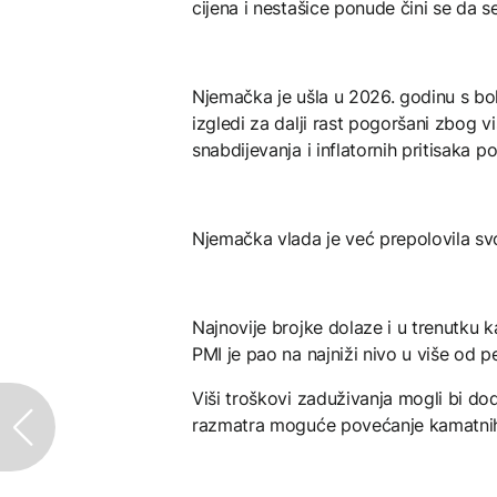
cijena i nestašice ponude čini se da s
Njemačka je ušla u 2026. godinu s bo
izgledi za dalji rast pogoršani zbog v
snabdijevanja i inflatornih pritisaka 
Njemačka vlada je već prepolovila sv
Najnovije brojke dolaze i u trenutku k
PMI je pao na najniži nivo u više od p
Viši troškovi zaduživanja mogli bi dod
razmatra moguće povećanje kamatnih