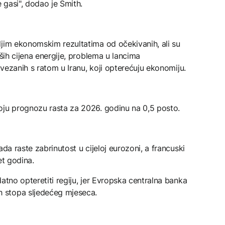
e gasi", dodao je Smith.
ljim ekonomskim rezultatima od očekivanih, ali su
iših cijena energije, problema u lancima
povezanih s ratom u Iranu, koji opterećuju ekonomiju.
oju prognozu rasta za 2026. godinu na 0,5 posto.
ada raste zabrinutost u cijeloj eurozoni, a francuski
et godina.
atno opteretiti regiju, jer Evropska centralna banka
 stopa sljedećeg mjeseca.