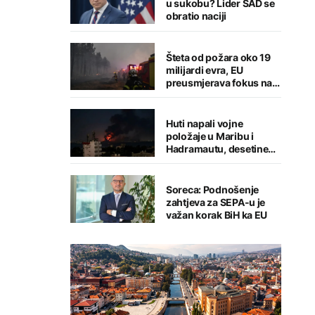
u sukobu? Lider SAD se
obratio naciji
Šteta od požara oko 19
milijardi evra, EU
preusmjerava fokus na
prevenciju
Huti napali vojne
položaje u Maribu i
Hadramautu, desetine
stradalih
Soreca: Podnošenje
zahtjeva za SEPA-u je
važan korak BiH ka EU