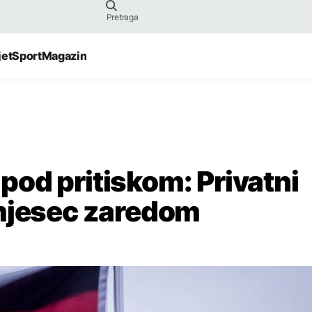
jet
Sport
Magazin
od pritiskom: Privatni
 mjesec zaredom