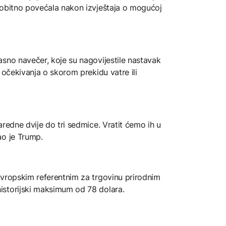
vobitno povećala nakon izvještaja o mogućoj
sno navečer, koje su nagovijestile nastavak
 očekivanja o skorom prekidu vatre ili
aredne dvije do tri sedmice. Vratit ćemo ih u
ao je Trump.
evropskim referentnim za trgovinu prirodnim
istorijski maksimum od 78 dolara.