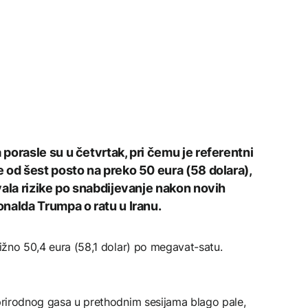
porasle su u četvrtak, pri čemu je referentni
 od šest posto na preko 50 eura (58 dolara),
vala rizike po snabdijevanje nakon novih
nalda Trumpa o ratu u Iranu.
ližno 50,4 eura (58,1 dolar) po megavat-satu.
 prirodnog gasa u prethodnim sesijama blago pale,