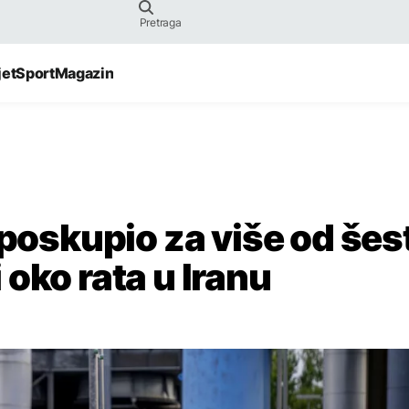
jet
Sport
Magazin
 poskupio za više od šes
oko rata u Iranu