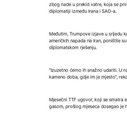
zbog nade u prekid vatre, koja se pr
diplomatiji između Irana i SAD-a.
Međutim, Trumpove izjave u srijedu ka
američkih napada na Iran, poništile su
diplomatskom rješenju.
"Izuzetno ćemo ih snažno udariti. U n
kameno doba, gdje im je mjesto", rek
Mjesečni TTF ugovor, koji se smatra 
gasom, prošlog mjeseca dosegao je h