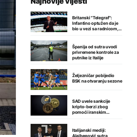
Najnovije vijesti
Britanski "Telegraf":
Infantino optužen da je
bio u vezi sa radnicom,
FIFA odbacila navode
Španija od sutra uvodi
privremene kontrole za
putnike iz Italije
Željezničar pobijedio
BSK na otvaranju sezone
SAD uvele sankcije
kripto-berzi zbog
pomoći iranskim
snagama
Italijanski mediji:
Alajbegović sutra