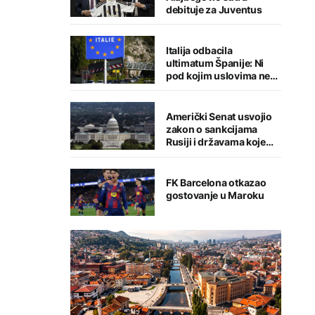
debituje za Juventus
Italija odbacila
ultimatum Španije: Ni
pod kojim uslovima ne
namjeravamo da
preispitujemo odluku
Američki Senat usvojio
zakon o sankcijama
Rusiji i državama koje
kupuju njenu naftu i gas
FK Barcelona otkazao
gostovanje u Maroku