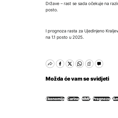
Države – rast se sada očekuje na razi
posto.
I prognoza rasta za Ujedinjeno Kralje
na 1.1 posto u 2025.
Možda će vam se svidjeti
Ekonomija
Carine
MMF
Prognoze
Am