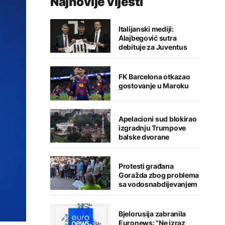
Najnovije vijesti
Italijanski mediji:
Alajbegović sutra
debituje za Juventus
FK Barcelona otkazao
gostovanje u Maroku
Apelacioni sud blokirao
izgradnju Trumpove
balske dvorane
Protesti građana
Goražda zbog problema
sa vodosnabdijevanjem
Bjelorusija zabranila
Euronews: "Ne izraz