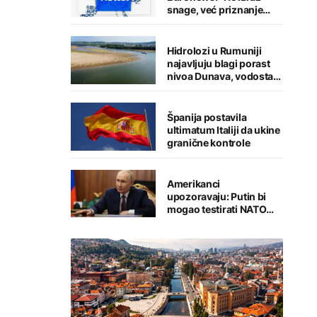
snage, već priznanje
straha"
Hidrolozi u Rumuniji
najavljuju blagi porast
nivoa Dunava, vodostaj
rijeke porastao u
Mađarskoj
Španija postavila
ultimatum Italiji da ukine
granične kontrole
Amerikanci
upozoravaju: Putin bi
mogao testirati NATO
ograničenim napadom,
najveći rizik od jeseni