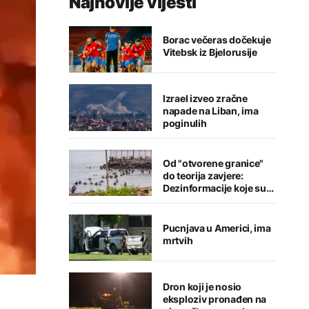
Najnovije vijesti
Borac večeras dočekuje
Vitebsk iz Bjelorusije
Izrael izveo zračne
napade na Liban, ima
poginulih
Od "otvorene granice"
do teorija zavjere:
Dezinformacije koje su
pratile krizu u Seuti
Pucnjava u Americi, ima
mrtvih
Dron koji je nosio
eksploziv pronađen na