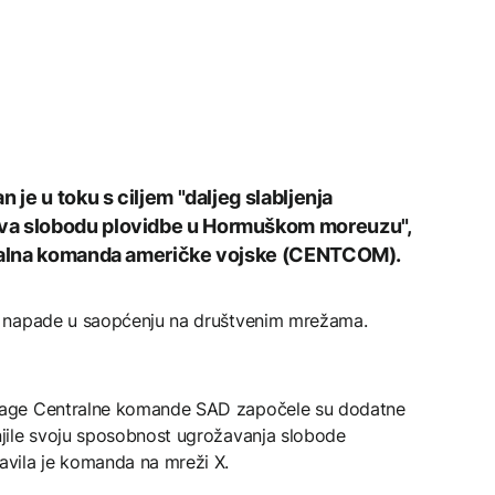
 je u toku s ciljem "daljeg slabljenja
va slobodu plovidbe u Hormuškom moreuzu",
tralna komanda američke vojske (CENTCOM).
e napade u saopćenju na društvenim mrežama.
nage Centralne komande SAD započele su dodatne
jile svoju sposobnost ugrožavanja slobode
vila je komanda na mreži X.