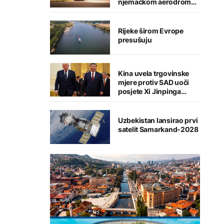
njemačkom aerodromu,
sumnja se na Rusiju
Rijeke širom Evrope
presušuju
Kina uvela trgovinske
mjere protiv SAD uoči
posjete Xi Jinpinga
Washingtonu
Uzbekistan lansirao prvi
satelit Samarkand-2028