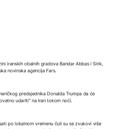
zini iranskih obalnih gradova Bandar Abbas i Sirik,
nska novinska agencija Fars.
e američkog predsjednika Donalda Trumpa da će
ovatno udariti" na Iran tokom noći.
ati po lokalnom vremenu čuli su se zvukovi više