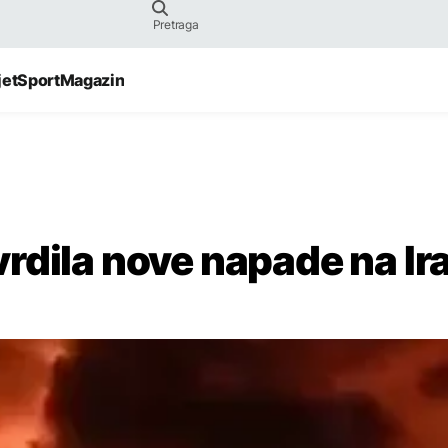
jet
Sport
Magazin
rdila nove napade na Ir