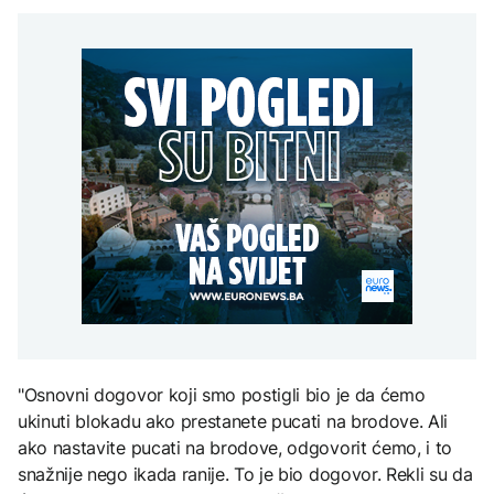
Požar u centralnoj
retroaktivne razlike plata
POLITIKA
na Mjesec
Grčkoj uglavnom
za zaposlene u
stavljen pod kontrolu
institucijama BiH
Vučić: Samo zahvaljujući
DRUŠTVO
Republici Srpskoj BiH
nije priznala nezavisnost
Počinje isplata
Kosova*
TEHNOLOGIJA
retroaktivne razlike plata
FOKUS
za zaposlene u
Britanska kraljevska
institucijama BiH
kovnica iz elektronskog
SZO pojačava pomoć
otpada izdvaja zlato
Kongu zbog epidemije
ebole, skoro 4.000
zaraženih
ZDRAVLJE
Ruska vakcina protiv
melanoma: Prvi pacijent
uskoro završava terapiju
"Osnovni dogovor koji smo postigli bio je da ćemo
ukinuti blokadu ako prestanete pucati na brodove. Ali
ako nastavite pucati na brodove, odgovorit ćemo, i to
snažnije nego ikada ranije. To je bio dogovor. Rekli su da