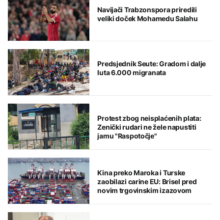
Navijači Trabzonspora priredili
veliki doček Mohamedu Salahu
Predsjednik Seute: Gradom i dalje
luta 6.000 migranata
Protest zbog neisplaćenih plata:
Zenički rudari ne žele napustiti
jamu "Raspotočje"
Kina preko Maroka i Turske
zaobilazi carine EU: Brisel pred
novim trgovinskim izazovom