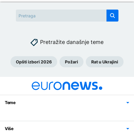
Pretražite današnje teme
Opšti izbori 2026
Požari
Rat u Ukrajini
Teme
Bosna i Hercegovina
Region
Svijet
Sport
Magazin
Više