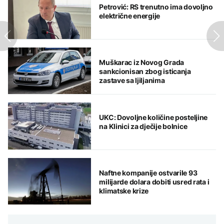
Petrović: RS trenutno ima dovoljno
električne energije
Muškarac iz Novog Grada
sankcionisan zbog isticanja
zastave sa ljiljanima
UKC: Dovoljne količine posteljine
na Klinici za dječije bolnice
Naftne kompanije ostvarile 93
milijarde dolara dobiti usred rata i
klimatske krize