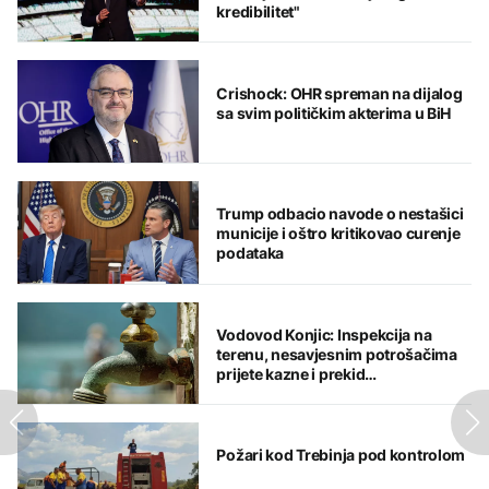
kredibilitet"
Crishock: OHR spreman na dijalog
sa svim političkim akterima u BiH
Trump odbacio navode o nestašici
municije i oštro kritikovao curenje
podataka
Vodovod Konjic: Inspekcija na
terenu, nesavjesnim potrošačima
prijete kazne i prekid
vodosnabdijevanja
Požari kod Trebinja pod kontrolom