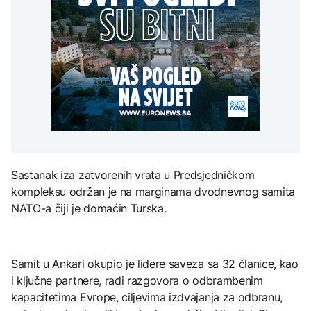
SAD uvele nove sankcije
mogli uskoro biti vraćeni
Kubi
na posao
Grgurević traži
DRUŠTVO
odgovore o planiranoj
solarnoj elektrani u
Mostar: Otpušteni
blizini Manastira Ostrog
ZDRAVLJE
radnici iz Komunalnog bi
AKTUELNO
mogli uskoro biti vraćeni
Šta je Ciklospora i da li
na posao
prijeti širenje u Evropi?
Zelenski smijenio
ambasadore u Hrvatskoj
i Crnoj Gori
KULTURA
Sastanak iza zatvorenih vrata u Predsjedničkom
Sarajevo Fest početkom
septembra: Stiže
kompleksu održan je na marginama dvodnevnog samita
evropski pozorišni
NATO-a čiji je domaćin Turska.
spektakl “Brechtovi
duhovi”
Samit u Ankari okupio je lidere saveza sa 32 članice, kao
i ključne partnere, radi razgovora o odbrambenim
kapacitetima Evrope, ciljevima izdvajanja za odbranu,