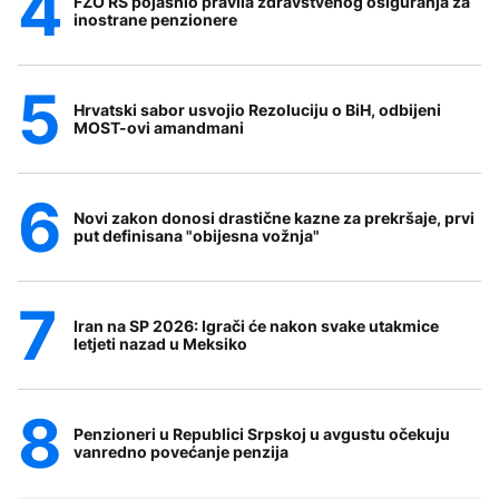
FZO RS pojasnio pravila zdravstvenog osiguranja za
inostrane penzionere
Hrvatski sabor usvojio Rezoluciju o BiH, odbijeni
MOST-ovi amandmani
Novi zakon donosi drastične kazne za prekršaje, prvi
put definisana "obijesna vožnja"
Iran na SP 2026: Igrači će nakon svake utakmice
letjeti nazad u Meksiko
Penzioneri u Republici Srpskoj u avgustu očekuju
vanredno povećanje penzija