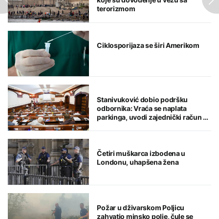
terorizmom
Ciklosporijaza se širi Amerikom
Stanivuković dobio podršku
odbornika: Vraća se naplata
parkinga, uvodi zajednički račun za
komunalije i kredit od 18 miliona
KM
Četiri muškarca izbodena u
Londonu, uhapšena žena
Požar u dživarskom Poljicu
zahvatio minsko polje, čule se