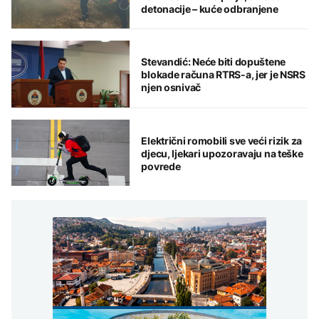
detonacije – kuće odbranjene
Stevandić: Neće biti dopuštene
blokade računa RTRS-a, jer je NSRS
njen osnivač
Električni romobili sve veći rizik za
djecu, ljekari upozoravaju na teške
povrede