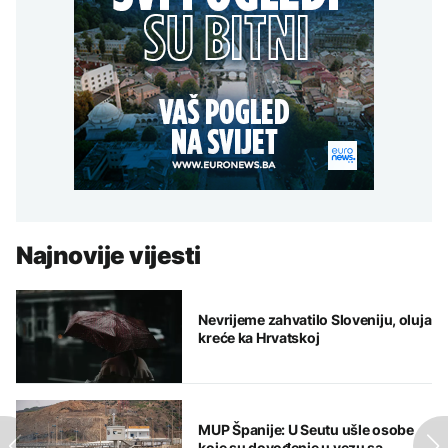
Najnovije vijesti
Nevrijeme zahvatilo Sloveniju, oluja
kreće ka Hrvatskoj
MUP Španije: U Seutu ušle osobe
koje su dovođenje u vezu sa