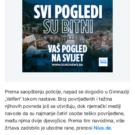
Šumski požari u Španiji
zaposlenih
AKTUELNO
na Mjesec
zahvatili pet puta veću
AKTUELNO
površinu nego prošle
Dunav se povukao i
godine
Pretis i Sindikat zajedno
otkrio vijekovima
rade na unapređenju
skrivene tajne: Od
zaštite na radu i uslova
mamuta do ratnih
TEHNOLOGIJA
zaposlenih
brodova
AKTUELNO
Britanska kraljevska
kovnica iz elektronskog
Teheran i Oman
otpada izdvaja zlato
dogovorili koordinate za
novi pomorski koridor u
Hormuškom moreuzu
ZDRAVLJE
Ruska vakcina protiv
Prema saopštenju policije, napad se dogodio u Gimnaziji
melanoma: Prvi pacijent
uskoro završava terapiju
„Velfen“ tokom nastave. Broj povrijeđenih i težina
njihovih povreda još se utvrđuju, dok njemački mediji
navode da su najmanje četiri osobe teško povrijeđene,
među njima dvije djevojčice. Prema tim navodima, više
žrtava zadobilo je ubodne rane, prenosi
Nius.de
.