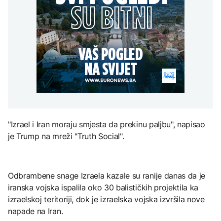
Španija postavila
aktivan, gust dim
djece moraju platiti 942
ultimatum Italiji da ukine
otežava gašenje iz zraka
miliona dolara
Grčka dronovima
granične kontrole
kontrolisala više od 300
AKTUELNO
plaža zbog nelegalnog
zauzimanja obale
Požar kod Konjica i dalje
KULTURA
aktivan, gust dim
FOKUS
otežava gašenje iz zraka
Rat i pijesak prijete
drevnim piramidama
Amerikanci
Meroe u Sudanu
upozoravaju: Putin bi
mogao testirati NATO
ograničenim napadom,
najveći rizik od jeseni
"Izrael i Iran moraju smjesta da prekinu paljbu", napisao
ZANIMLJIVOSTI
je Trump na mreži "Truth Social".
Rihanna radi na novom
albumu
Odbrambene snage Izraela kazale su ranije danas da je
iranska vojska ispalila oko 30 balističkih projektila ka
izraelskoj teritoriji, dok je izraelska vojska izvršila nove
napade na Iran.