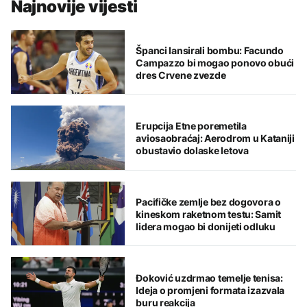
Najnovije vijesti
Španci lansirali bombu: Facundo
Campazzo bi mogao ponovo obući
dres Crvene zvezde
Erupcija Etne poremetila
aviosaobraćaj: Aerodrom u Kataniji
obustavio dolaske letova
Pacifičke zemlje bez dogovora o
kineskom raketnom testu: Samit
lidera mogao bi donijeti odluku
Đoković uzdrmao temelje tenisa:
Ideja o promjeni formata izazvala
buru reakcija