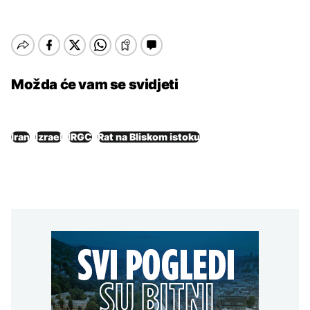
Možda će vam se svidjeti
Iran
Izrael
IRGC
Rat na Bliskom istoku