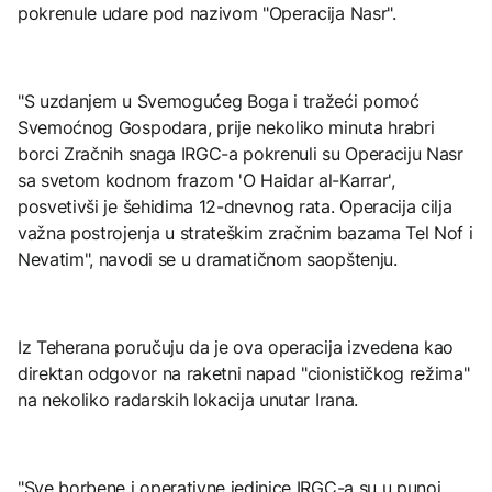
pokrenule udare pod nazivom "Operacija Nasr".
"S uzdanjem u Svemogućeg Boga i tražeći pomoć
Svemoćnog Gospodara, prije nekoliko minuta hrabri
borci Zračnih snaga IRGC-a pokrenuli su Operaciju Nasr
sa svetom kodnom frazom 'O Haidar al-Karrar',
posvetivši je šehidima 12-dnevnog rata. Operacija cilja
važna postrojenja u strateškim zračnim bazama Tel Nof i
Nevatim", navodi se u dramatičnom saopštenju.
Iz Teherana poručuju da je ova operacija izvedena kao
direktan odgovor na raketni napad "cionističkog režima"
na nekoliko radarskih lokacija unutar Irana.
"Sve borbene i operativne jedinice IRGC-a su u punoj