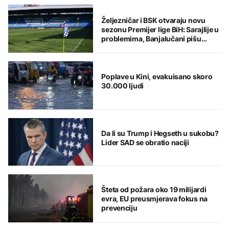
Željezničar i BSK otvaraju novu
sezonu Premijer lige BiH: Sarajlije u
problemima, Banjalučani pišu
istoriju
Poplave u Kini, evakuisano skoro
30.000 ljudi
Da li su Trump i Hegseth u sukobu?
Lider SAD se obratio naciji
Šteta od požara oko 19 milijardi
evra, EU preusmjerava fokus na
prevenciju