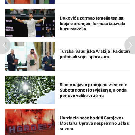
Đoković uzdrmao temelje tenisa:
Ideja o promjeni formata izazvala
buru reakcija
Turska, Saudijska Arabija i Pakistan
potpisali vojni sporazum
Sladić najavio promjenu vremena:
Subota donosi osvježenje, a onda
ponovo velike vrućine
Horde zla neće bodriti Sarajevo u
Mostaru: Uprava nespremno ušla u
sezonu