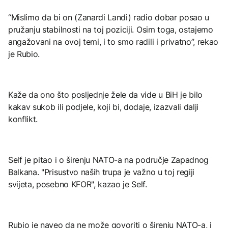
“Mislimo da bi on (Zanardi Landi) radio dobar posao u
pružanju stabilnosti na toj poziciji. Osim toga, ostajemo
angažovani na ovoj temi, i to smo radili i privatno”, rekao
je Rubio.
Kaže da ono što posljednje žele da vide u BiH je bilo
kakav sukob ili podjele, koji bi, dodaje, izazvali dalji
konflikt.
Self je pitao i o širenju NATO-a na područje Zapadnog
Balkana. "Prisustvo naših trupa je važno u toj regiji
svijeta, posebno KFOR", kazao je Self.
Rubio je naveo da ne može govoriti o širenju NATO-a, i