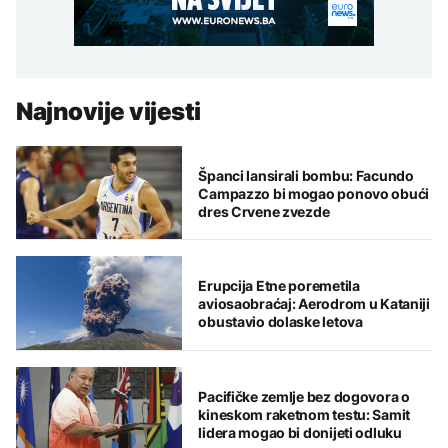
Najnovije vijesti
Španci lansirali bombu: Facundo
Campazzo bi mogao ponovo obući
dres Crvene zvezde
Erupcija Etne poremetila
aviosaobraćaj: Aerodrom u Kataniji
obustavio dolaske letova
Pacifičke zemlje bez dogovora o
kineskom raketnom testu: Samit
lidera mogao bi donijeti odluku