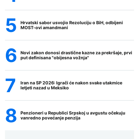
Hrvatski sabor usvojio Rezoluciju o BiH, odbijeni
MOST-ovi amandmani
Novi zakon donosi drastične kazne za prekršaje, prvi
put definisana "obijesna vožnja"
Iran na SP 2026: Igrači će nakon svake utakmice
letjeti nazad u Meksiko
Penzioneri u Republici Srpskoj u avgustu očekuju
vanredno povećanje penzija