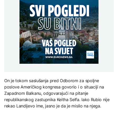
Španija postavila
aktivan, gust dim
djece moraju platiti 942
ultimatum Italiji da ukine
otežava gašenje iz zraka
miliona dolara
Grčka dronovima
granične kontrole
kontrolisala više od 300
AKTUELNO
plaža zbog nelegalnog
zauzimanja obale
Požar kod Konjica i dalje
KULTURA
aktivan, gust dim
FOKUS
otežava gašenje iz zraka
Rat i pijesak prijete
drevnim piramidama
Amerikanci
Meroe u Sudanu
upozoravaju: Putin bi
mogao testirati NATO
ograničenim napadom,
najveći rizik od jeseni
ZANIMLJIVOSTI
Rihanna radi na novom
On je tokom saslušanja pred Odborom za spoljne
albumu
poslove Američkog kongresa govorio i o situaciji na
Zapadnom Balkanu, odgovarajući na pitanje
republikanskog zastupnika Keitha Selfa. Iako Rubio nije
rekao Landijevo ime, jasno je da je mislio na njega.