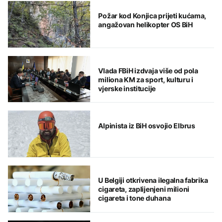
Požar kod Konjica prijeti kućama,
angažovan helikopter OS BiH
Vlada FBiH izdvaja više od pola
miliona KM za sport, kulturu i
vjerske institucije
Alpinista iz BiH osvojio Elbrus
U Belgiji otkrivena ilegalna fabrika
cigareta, zaplijenjeni milioni
cigareta i tone duhana