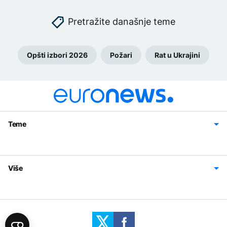
Pretražite današnje teme
Opšti izbori 2026
Požari
Rat u Ukrajini
Teme
Bosna i Hercegovina
Region
Svijet
Sport
Magazin
Više
Impressum
Kontakt
Politika privatnosti
Uslovi korišćenja