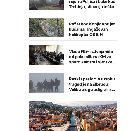
rejonu Poljica i Luke kod
Trebinja, situacija teška
Požar kod Konjica prijeti
kućama, angažovan
helikopter OS BiH
Vlada FBiH izdvaja više
od pola miliona KM za
sport, kulturu i vjerske
institucije
Ruski spasioci o uzroku
tragedije na Elbrusu:
Veliku ulogu odigrali su
vremenski uslovi