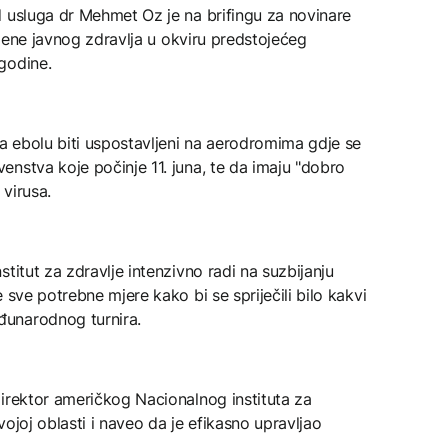
d usluga dr Mehmet Oz je na brifingu za novinare
ocjene javnog zdravlja u okviru predstojećeg
godine.
na ebolu biti uspostavljeni na aerodromima gdje se
nstva koje počinje 11. juna, te da imaju "dobro
 virusa.
titut za zdravlje intenzivno radi na suzbijanju
 sve potrebne mjere kako bi se spriječili bilo kakvi
unarodnog turnira.
irektor američkog Nacionalnog instituta za
ojoj oblasti i naveo da je efikasno upravljao