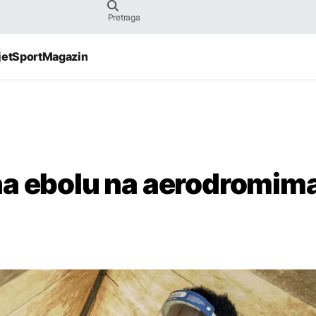
jet
Sport
Magazin
na ebolu na aerodromim