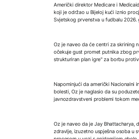
Američki direktor Medicare i Medicai
koji je održao u Bijeloj kući iznio pr
Svjetskog prvenstva u fudbalu 2026. 
Oz je naveo da će centri za skrining 
očekuje gust promet putnika zbog prve
strukturiran plan igre" za borbu protiv
Napominjući da američki Nacionalni ins
bolesti, Oz je naglasio da su poduzete
javnozdravstveni problemi tokom međ
Oz je naveo da je Jay Bhattacharya, d
zdravlje, izuzetno uspješna osoba u sv
procesom u vezi s epidemijom ebole.