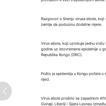
Razgovori o širenju virusa ebole, koji
zemlje da poduzmu dodatne mjere.
Virus ebole, koji uzrokuje jednu vrstu
godine uz istovremene epidemije u g
Republika Kongo (DRC).
Pošto je epidemija u Kongu počela u se
rijeci.
Virus ebole proširio se zapadnom Afr
Gvineji, Liberiji i Sijera Leoneu izme