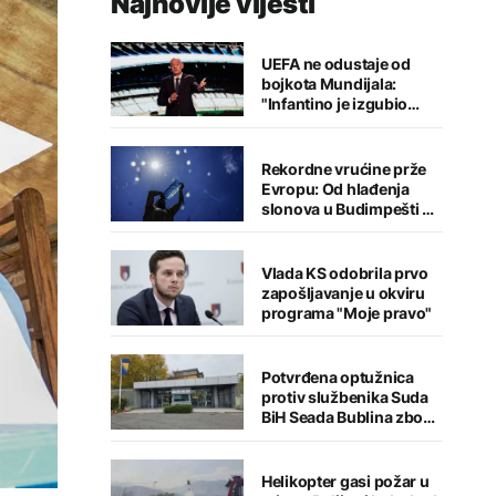
Najnovije vijesti
UEFA ne odustaje od
bojkota Mundijala:
"Infantino je izgubio
kredibilitet"
Rekordne vrućine prže
Evropu: Od hlađenja
slonova u Budimpešti do
rekorda u Austriji
Vlada KS odobrila prvo
zapošljavanje u okviru
programa "Moje pravo"
Potvrđena optužnica
protiv službenika Suda
BiH Seada Bublina zbog
pronevjere
Helikopter gasi požar u