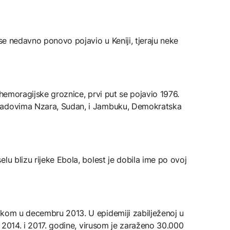
 se nedavno ponovo pojavio u Keniji, tjeraju neke
 hemoragijske groznice, prvi put se pojavio 1976.
radovima Nzara, Sudan, i Jambuku, Demokratska
lu blizu rijeke Ebola, bolest je dobila ime po ovoj
ikom u decembru 2013. U epidemiji zabilježenoj u
đu 2014. i 2017. godine, virusom je zaraženo 30.000