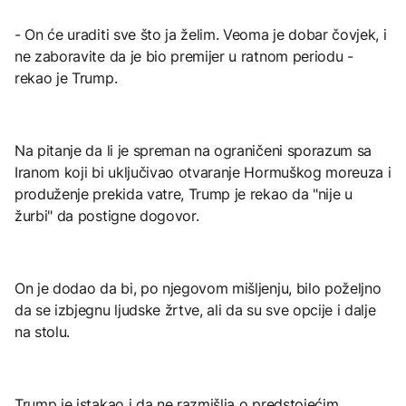
- On će uraditi sve što ja želim. Veoma je dobar čovjek, i
ne zaboravite da je bio premijer u ratnom periodu -
rekao je Trump.
Na pitanje da li je spreman na ograničeni sporazum sa
Iranom koji bi uključivao otvaranje Hormuškog moreuza i
produženje prekida vatre, Trump je rekao da "nije u
žurbi" da postigne dogovor.
On je dodao da bi, po njegovom mišljenju, bilo poželjno
da se izbjegnu ljudske žrtve, ali da su sve opcije i dalje
na stolu.
Trump je istakao i da ne razmišlja o predstojećim