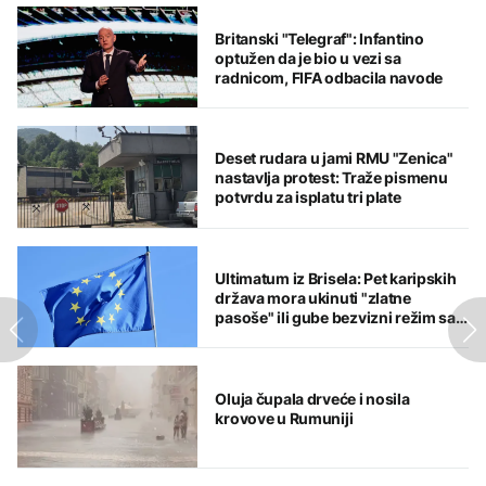
Britanski "Telegraf": Infantino
optužen da je bio u vezi sa
radnicom, FIFA odbacila navode
Deset rudara u jami RMU "Zenica"
nastavlja protest: Traže pismenu
potvrdu za isplatu tri plate
Ultimatum iz Brisela: Pet karipskih
država mora ukinuti "zlatne
pasoše" ili gube bezvizni režim sa
EU
Oluja čupala drveće i nosila
krovove u Rumuniji