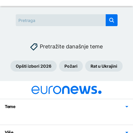
Pretražite današnje teme
Opšti izbori 2026
Požari
Rat u Ukrajini
Teme
Bosna i Hercegovina
Region
Svijet
Sport
Magazin
Više