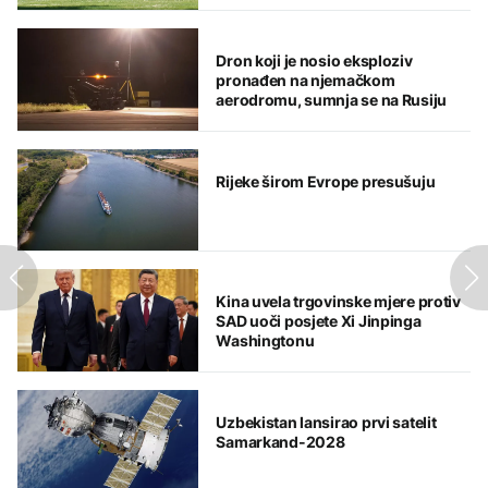
Dron koji je nosio eksploziv
pronađen na njemačkom
aerodromu, sumnja se na Rusiju
Rijeke širom Evrope presušuju
Kina uvela trgovinske mjere protiv
SAD uoči posjete Xi Jinpinga
Washingtonu
Uzbekistan lansirao prvi satelit
Samarkand-2028