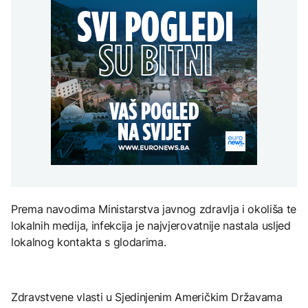
uputstva za skreniranje
Hirošima obilježava
zatvorena obilaznica
AKTUELNO
spektakl “Brechtovi
godišnjicu atomskog
duhovi”
bombardovanja: Poziv
Plan da se u Crnoj Gori
na ukidanje nuklearnog
AKTUELNO
prave centri za prihvat
oružja
migranata? Spajić:
TEHNOLOGIJA
Požar se širi Bijeljinom,
Nismo vodili pregovore
zatvorena obilaznica
Dio rakete SpaceX
FOKUS
velikom brzinom pada
na Mjesec
Žedni za novcem: Koje bi
nove poreze EU mogla
uvesti od 2028. godine?
TEHNOLOGIJA
Britanska kraljevska
kovnica iz elektronskog
Prema navodima Ministarstva javnog zdravlja i okoliša te
otpada izdvaja zlato
lokalnih medija, infekcija je najvjerovatnije nastala usljed
lokalnog kontakta s glodarima.
Zdravstvene vlasti u Sjedinjenim Američkim Državama