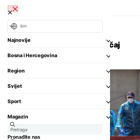
BiH
Svijet
Aktuelno
Najnovije
U SAD-u potvrđen smrtni slučaj
uzrokovan hantavirusom
Bosna i Hercegovina
Opšti izbori 2026
Požari
Region
Rat u Ukrajini
Aktuelno
Svijet
Biznis
Aktuelno
Društvo
Sport
Politika
Zadnji članci iz kategorije
Politika
Biznis
Magazin
Crna hronika
Fokus
AKTUELNO
Ostali sportovi
Zadnji članci iz kategorije
Aktuelno
Situacija kod Trebinja
Tenis
Pronađite nas
Evropa
pod kontrolom, više
AKTUELNO
Zanimljivosti