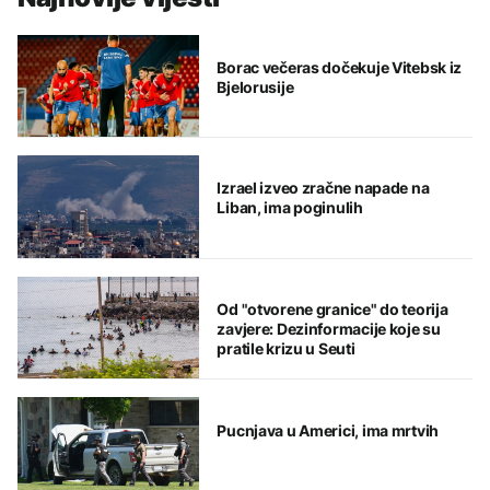
Borac večeras dočekuje Vitebsk iz
Bjelorusije
Izrael izveo zračne napade na
Liban, ima poginulih
Od "otvorene granice" do teorija
zavjere: Dezinformacije koje su
pratile krizu u Seuti
Pucnjava u Americi, ima mrtvih