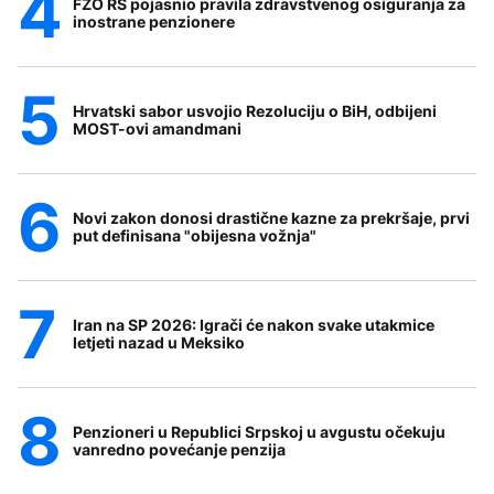
FZO RS pojasnio pravila zdravstvenog osiguranja za
inostrane penzionere
Hrvatski sabor usvojio Rezoluciju o BiH, odbijeni
MOST-ovi amandmani
Novi zakon donosi drastične kazne za prekršaje, prvi
put definisana "obijesna vožnja"
Iran na SP 2026: Igrači će nakon svake utakmice
letjeti nazad u Meksiko
Penzioneri u Republici Srpskoj u avgustu očekuju
vanredno povećanje penzija