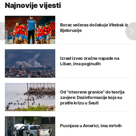
Najnovije vijesti
Borac večeras dočekuje Vitebsk iz
Bjelorusije
Izrael izveo zračne napade na
Liban, ima poginulih
Od "otvorene granice" do teorija
zavjere: Dezinformacije koje su
pratile krizu u Seuti
Pucnjava u Americi, ima mrtvih