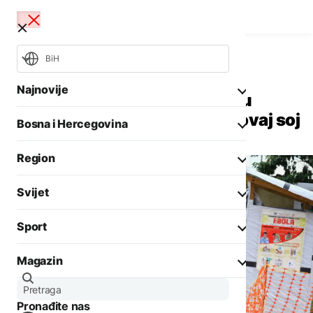
BiH
Svijet
Aktuelno
Najnovije
Kongo proglasio 17. epidemiju
ebole: Ne postoji vakcina za ovaj soj
Bosna i Hercegovina
Opšti izbori 2026
Požari
Region
Rat u Ukrajini
Aktuelno
Svijet
Biznis
Aktuelno
Društvo
Sport
Politika
Zadnji članci iz kategorije
Politika
Biznis
Magazin
Crna hronika
Fokus
AKTUELNO
Ostali sportovi
Zadnji članci iz kategorije
Aktuelno
Situacija kod Trebinja
Tenis
Pronađite nas
Evropa
pod kontrolom, više
AKTUELNO
Zanimljivosti