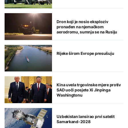
Dron koji je nosio eksploziv
pronađen na njemačkom
aerodromu, sumnja se na Rusiju
Rijeke širom Evrope presušuju
Kina uvela trgovinske mjere protiv
SAD uoči posjete Xi Jinpinga
Washingtonu
Uzbekistan lansirao prvi satelit
Samarkand-2028