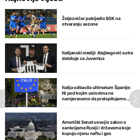
Željezničar pobijedio BSK na
otvaranju sezone
Italijanski mediji: Alajbegović sutra
debituje za Juventus
Italija odbacila ultimatum Španije:
Ni pod kojim uslovima ne
namjeravamo da preispitujemo
odluku
Američki Senat usvojio zakon o
sankcijama Rusiji i državama koje
kupuju njenu naftu i gas