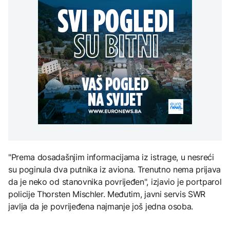
Španija od sutra uvodi
Gori više od 40 hektara,
Perseidi stiže sredinom
Počeo sabor u Guči, na
privremene kontrole za
na terenu vatrogasci i Air
augusta
trubače došao i Orban
putnike iz Italije
Tractori
AKTUELNO
Izbio požar u Grudama:
TEHNOLOGIJA
Gori više od 40 hektara,
AKTUELNO
na terenu vatrogasci i Air
Istorijska presuda protiv
Tractori
Mete, zbog ugrožavanja
SAD uvele sankcije
djece moraju platiti 942
kripto-berzi zbog
miliona dolara
pomoći iranskim
snagama
KULTURA
Rat i pijesak prijete
"Prema dosadašnjim informacijama iz istrage, u nesreći
drevnim piramidama
Meroe u Sudanu
su poginula dva putnika iz aviona. Trenutno nema prijava
da je neko od stanovnika povrijeđen", izjavio je portparol
policije Thorsten Mischler. Međutim, javni servis SWR
javlja da je povrijeđena najmanje još jedna osoba.