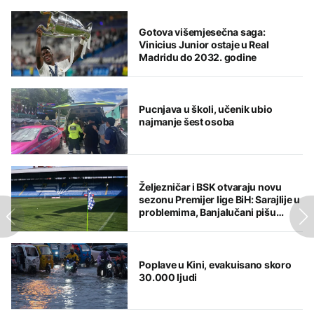
Gotova višemjesečna saga:
Vinicius Junior ostaje u Real
Madridu do 2032. godine
Pucnjava u školi, učenik ubio
najmanje šest osoba
Željezničar i BSK otvaraju novu
sezonu Premijer lige BiH: Sarajlije u
problemima, Banjalučani pišu
istoriju
Poplave u Kini, evakuisano skoro
30.000 ljudi