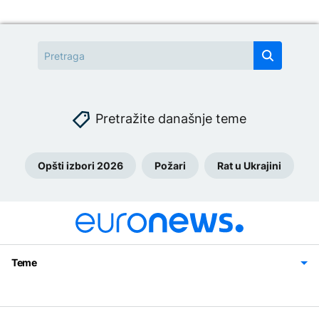
Pretražite današnje teme
Opšti izbori 2026
Požari
Rat u Ukrajini
Teme
Bosna i Hercegovina
Region
Svijet
Sport