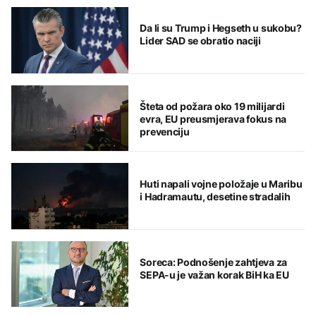
Da li su Trump i Hegseth u sukobu?
Lider SAD se obratio naciji
Šteta od požara oko 19 milijardi
evra, EU preusmjerava fokus na
prevenciju
Huti napali vojne položaje u Maribu
i Hadramautu, desetine stradalih
Soreca: Podnošenje zahtjeva za
SEPA-u je važan korak BiH ka EU