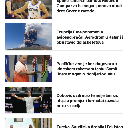
Španci lansirali bombu: Facundo
Campazzo bi mogao ponovo obući
dres Crvene zvezde
Erupcija Etne poremetila
aviosaobraćaj: Aerodrom u Kataniji
obustavio dolaske letova
Pacifičke zemlje bez dogovora o
kineskom raketnom testu: Samit
lidera mogao bi donijeti odluku
Đoković uzdrmao temelje tenisa:
Ideja o promjeni formata izazvala
buru reakcija
Turska, Saudijska Arabija i Pakistan