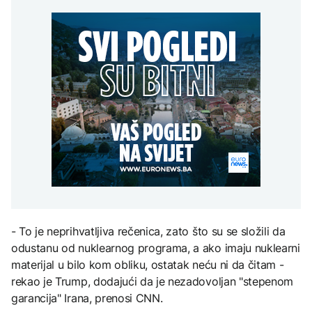
Španija postavila
aktivan, gust dim
djece moraju platiti 942
ultimatum Italiji da ukine
otežava gašenje iz zraka
miliona dolara
Grčka dronovima
granične kontrole
kontrolisala više od 300
AKTUELNO
plaža zbog nelegalnog
zauzimanja obale
Požar kod Konjica i dalje
KULTURA
aktivan, gust dim
FOKUS
otežava gašenje iz zraka
Rat i pijesak prijete
drevnim piramidama
Amerikanci
Meroe u Sudanu
upozoravaju: Putin bi
mogao testirati NATO
ograničenim napadom,
najveći rizik od jeseni
ZANIMLJIVOSTI
Rihanna radi na novom
albumu
- To je neprihvatljiva rečenica, zato što su se složili da
odustanu od nuklearnog programa, a ako imaju nuklearni
materijal u bilo kom obliku, ostatak neću ni da čitam -
rekao je Trump, dodajući da je nezadovoljan "stepenom
garancija" Irana, prenosi CNN.