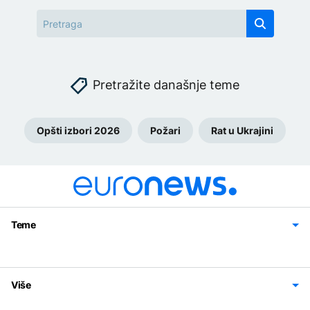
Pretražite današnje teme
Opšti izbori 2026
Požari
Rat u Ukrajini
Teme
Bosna i Hercegovina
Region
Svijet
Sport
Magazin
Više