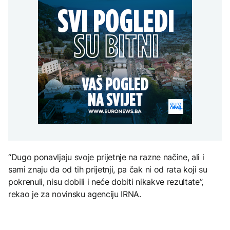
uputstva za skreniranje
Hirošima obilježava
zatvorena obilaznica
AKTUELNO
spektakl “Brechtovi
godišnjicu atomskog
duhovi”
bombardovanja: Poziv
Plan da se u Crnoj Gori
na ukidanje nuklearnog
AKTUELNO
prave centri za prihvat
oružja
migranata? Spajić:
TEHNOLOGIJA
Požar se širi Bijeljinom,
Nismo vodili pregovore
zatvorena obilaznica
Dio rakete SpaceX
FOKUS
velikom brzinom pada
na Mjesec
Žedni za novcem: Koje bi
nove poreze EU mogla
uvesti od 2028. godine?
TEHNOLOGIJA
Britanska kraljevska
kovnica iz elektronskog
“Dugo ponavljaju svoje prijetnje na razne načine, ali i
otpada izdvaja zlato
sami znaju da od tih prijetnji, pa čak ni od rata koji su
pokrenuli, nisu dobili i neće dobiti nikakve rezultate”,
rekao je za novinsku agenciju IRNA.