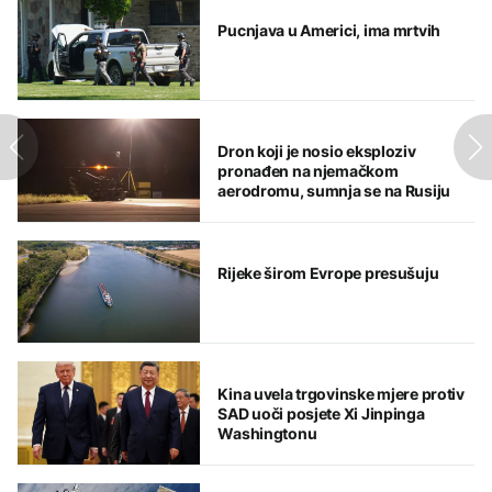
Pucnjava u Americi, ima mrtvih
Dron koji je nosio eksploziv
pronađen na njemačkom
aerodromu, sumnja se na Rusiju
Rijeke širom Evrope presušuju
Kina uvela trgovinske mjere protiv
SAD uoči posjete Xi Jinpinga
Washingtonu