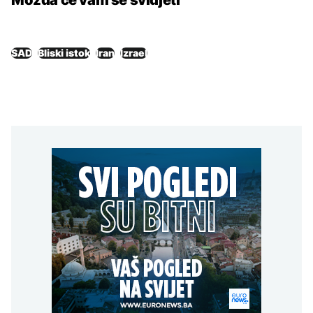
SAD
Bliski istok
Iran
Izrael