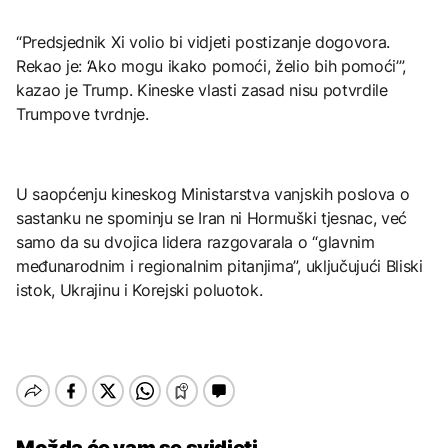
“Predsjednik Xi volio bi vidjeti postizanje dogovora.
Rekao je: ‘Ako mogu ikako pomoći, želio bih pomoći’”,
kazao je Trump. Kineske vlasti zasad nisu potvrdile
Trumpove tvrdnje.
U saopćenju kineskog Ministarstva vanjskih poslova o
sastanku ne spominju se Iran ni Hormuški tjesnac, već
samo da su dvojica lidera razgovarala o “glavnim
međunarodnim i regionalnim pitanjima”, uključujući Bliski
istok, Ukrajinu i Korejski poluotok.
Možda će vam se svidjeti