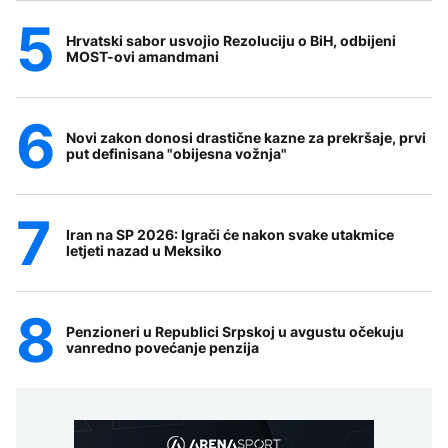
Hrvatski sabor usvojio Rezoluciju o BiH, odbijeni
MOST-ovi amandmani
Novi zakon donosi drastične kazne za prekršaje, prvi
put definisana "obijesna vožnja"
Iran na SP 2026: Igrači će nakon svake utakmice
letjeti nazad u Meksiko
Penzioneri u Republici Srpskoj u avgustu očekuju
vanredno povećanje penzija