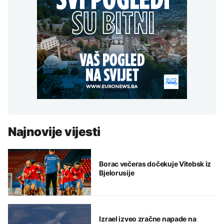
Najnovije vijesti
Borac večeras dočekuje Vitebsk iz
Bjelorusije
Izrael izveo zračne napade na