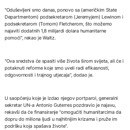
"Oduševljeni smo danas, ponovo sa (američkim State
Departmentom) podsekretarom (Jeremyjem) Lewinom i
podsekretarom (Tomom) Fletcherom, što možemo
najaviti dodatnih 1,8 milijardi dolara humanitarne
pomoći", rekao je Waltz.
"Ova sredstva će spasiti više života širom svijeta, ali će i
potaknuti reforme koje smo uveli radi efikasnosti,
odgovornosti i trajnog utjecaja", dodao je.
U saopćenju koje je izdao njegov portparol, generalni
sekretar UN-a Antonio Guterres pozdravio je najavu,
rekavši da će finansiranje "omogućiti humanitarcima da
dopru do miliona ljudi u najhitnijim krizama i pruže im
podršku koja spašava živote".