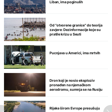
Liban, ima poginulih
Od "otvorene granice" do teorija
zavjere: Dezinformacije koje su
pratile krizu u Seuti
Pucnjava u Americi, ima mrtvih
Dron koji je nosio eksploziv
pronađen na njemačkom
aerodromu, sumnja se na Rusiju
Rijeke širom Evrope presušuju