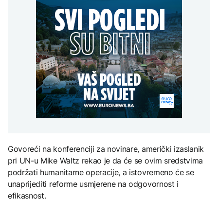
uputstva za skreniranje
Hirošima obilježava
zatvorena obilaznica
AKTUELNO
spektakl “Brechtovi
godišnjicu atomskog
duhovi”
bombardovanja: Poziv
Plan da se u Crnoj Gori
na ukidanje nuklearnog
AKTUELNO
prave centri za prihvat
oružja
migranata? Spajić:
TEHNOLOGIJA
Požar se širi Bijeljinom,
Nismo vodili pregovore
zatvorena obilaznica
Dio rakete SpaceX
FOKUS
velikom brzinom pada
na Mjesec
Žedni za novcem: Koje bi
nove poreze EU mogla
uvesti od 2028. godine?
TEHNOLOGIJA
Britanska kraljevska
kovnica iz elektronskog
Govoreći na konferenciji za novinare, američki izaslanik
otpada izdvaja zlato
pri UN-u Mike Waltz rekao je da će se ovim sredstvima
podržati humanitarne operacije, a istovremeno će se
unaprijediti reforme usmjerene na odgovornost i
efikasnost.