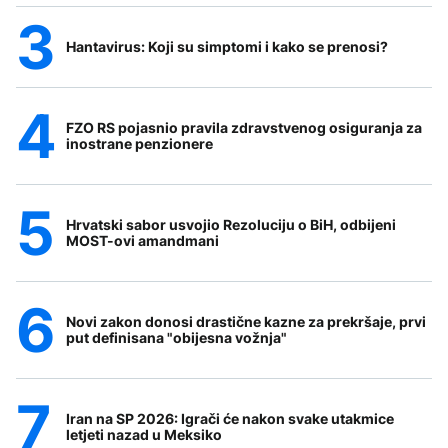
Hantavirus: Koji su simptomi i kako se prenosi?
FZO RS pojasnio pravila zdravstvenog osiguranja za
inostrane penzionere
Hrvatski sabor usvojio Rezoluciju o BiH, odbijeni
MOST-ovi amandmani
Novi zakon donosi drastične kazne za prekršaje, prvi
put definisana "obijesna vožnja"
Iran na SP 2026: Igrači će nakon svake utakmice
letjeti nazad u Meksiko