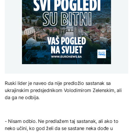
Redovi na aerodromima i
djece moraju platiti 942
graničnim prelazima u
miliona dolara
Nuklearka Krško
EU: Koja je svrha EES
DRUŠTVO
smanjuje proizvodnju
sistema ako se isključuje
zbog niskog vodostaja i
čim je preopterećen?
Počela isplata penzija u
visokih temperatura
RS
Save
KULTURA
BIZNIS
Rat i pijesak prijete
drevnim piramidama
Skočile cijene nafte na
Meroe u Sudanu
svjetskom tržištu, hoće li
se to odraziti na BiH
ZANIMLJIVOSTI
Ruski lider je naveo da nije predložio sastanak sa
Rihanna radi na novom
ukrajinskim predsjednikom Volodimirom Zelenskim, ali
albumu
da ga ne odbija.
- Nisam odbio. Ne predlažem taj sastanak, ali ako to
neko učini, ko god želi da se sastane neka dođe u