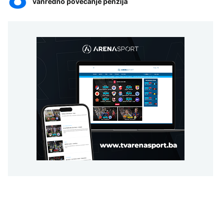
vanredno povećanje penzija