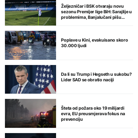
Željezničar i BSK otvaraju novu
sezonu Premijer lige BiH: Sarajlije u
problemima, Banjalučani pišu
istoriju
Poplave u Kini, evakuisano skoro
30.000 ljudi
Da li su Trump i Hegseth u sukobu?
Lider SAD se obratio naciji
Šteta od požara oko 19 milijardi
evra, EU preusmjerava fokus na
prevenciju