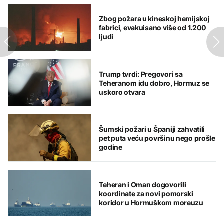
Zbog požara u kineskoj hemijskoj
fabrici, evakuisano više od 1.200
ljudi
Trump tvrdi: Pregovori sa
Teheranom idu dobro, Hormuz se
uskoro otvara
Šumski požari u Španiji zahvatili
pet puta veću površinu nego prošle
godine
Teheran i Oman dogovorili
koordinate za novi pomorski
koridor u Hormuškom moreuzu