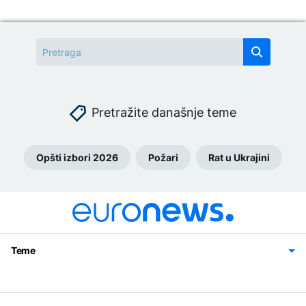
Pretražite današnje teme
Opšti izbori 2026
Požari
Rat u Ukrajini
Teme
Bosna i Hercegovina
Region
Svijet
Sport