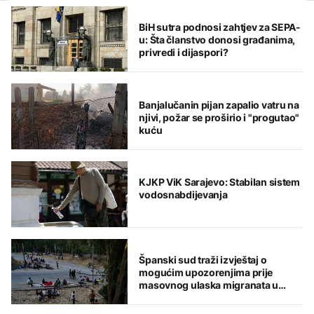
BiH sutra podnosi zahtjev za SEPA-
u: Šta članstvo donosi građanima,
privredi i dijaspori?
Banjalučanin pijan zapalio vatru na
njivi, požar se proširio i "progutao"
kuću
KJKP ViK Sarajevo: Stabilan sistem
vodosnabdijevanja
Španski sud traži izvještaj o
mogućim upozorenjima prije
masovnog ulaska migranata u
Seutu