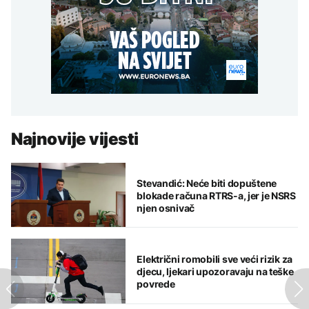
Najnovije vijesti
Stevandić: Neće biti dopuštene
blokade računa RTRS-a, jer je NSRS
njen osnivač
Električni romobili sve veći rizik za
djecu, ljekari upozoravaju na teške
povrede