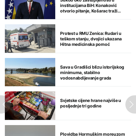
institucijama BiH: Konaković
otvorio pitanje, Košarac traži
odgovore
Protest u RMU Zenica: Rudari u
teškom stanju, dvojici ukazana
Hitna medicinska pomoć
Sava u Gradišci blizu istorijskog
minimuma, stabilno
vodosnabdijevanje grada
Svjetske cijene hrane najviše u
posljednje tri godine
Plovidba Hormuškim moreuzom