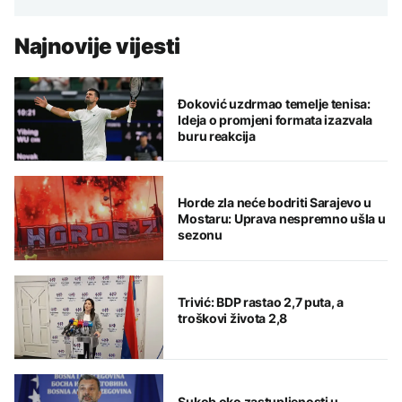
Najnovije vijesti
Đoković uzdrmao temelje tenisa:
Ideja o promjeni formata izazvala
buru reakcija
Horde zla neće bodriti Sarajevo u
Mostaru: Uprava nespremno ušla u
sezonu
Trivić: BDP rastao 2,7 puta, a
troškovi života 2,8
Sukob oko zastupljenosti u