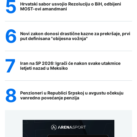
Hrvatski sabor usvojio Rezoluciju o BiH, odbijeni
MOST-ovi amandmani
Novi zakon donosi drastične kazne za prekršaje, prvi
put definisana "obijesna vožnja"
Iran na SP 2026: Igrači će nakon svake utakmice
letjeti nazad u Meksiko
Penzioneri u Republici Srpskoj u avgustu očekuju
vanredno povećanje penzija