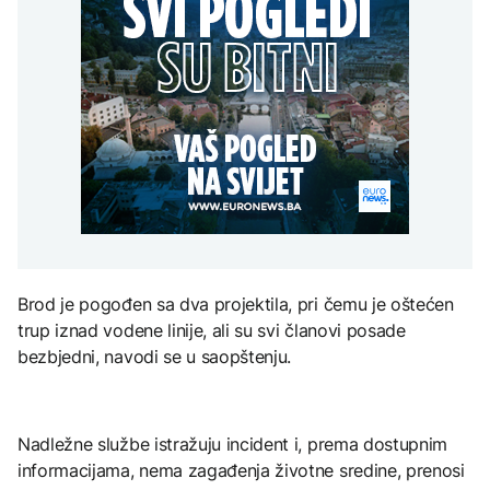
Poremećaji u Hormuzu:
aktivan, gust dim
POLITIKA
djece moraju platiti 942
Promet prepolovljen
otežava gašenje iz zraka
miliona dolara
uprkos smirivanju
Macut najavio dodatne
sukoba SAD-a i Irana
AKTUELNO
mjere za ublažavanje
posljedica toplotnog
Požar kod Konjica i dalje
talasa
KULTURA
aktivan, gust dim
EVROPA
otežava gašenje iz zraka
Rat i pijesak prijete
drevnim piramidama
Kallas: EU uvela nove
Meroe u Sudanu
sankcije za pet osoba
povezanih s ruskim
vojno-industrijskim
kompleksom
ZANIMLJIVOSTI
Brod je pogođen sa dva projektila, pri čemu je oštećen
Rihanna radi na novom
trup iznad vodene linije, ali su svi članovi posade
albumu
bezbjedni, navodi se u saopštenju.
Nadležne službe istražuju incident i, prema dostupnim
informacijama, nema zagađenja životne sredine, prenosi