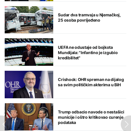
Sudar dva tramvaja u Njemačkoj,
25 osoba povrijeđeno
UEFA ne odustaje od bojkota
Mundijala: "Infantino je izgubio
kredibilitet"
Crishock: OHR spreman na dijalog
sa svim političkim akterima u BiH
Trump odbacio navode o nestašici
municije i oštro kritikovao curenje
podataka