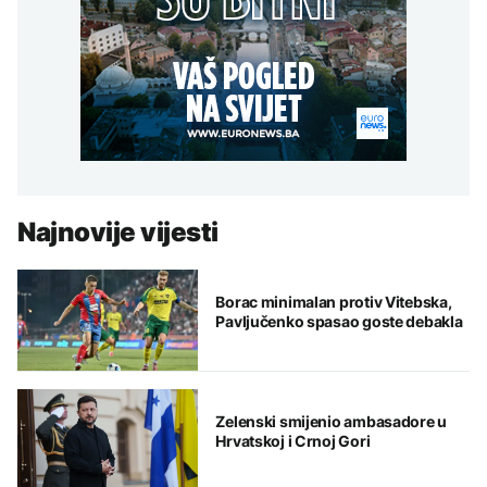
Najnovije vijesti
Borac minimalan protiv Vitebska,
Pavljučenko spasao goste debakla
Zelenski smijenio ambasadore u
Hrvatskoj i Crnoj Gori