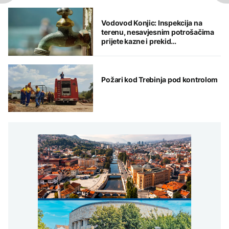
Vodovod Konjic: Inspekcija na
terenu, nesavjesnim potrošačima
prijete kazne i prekid
vodosnabdijevanja
Požari kod Trebinja pod kontrolom