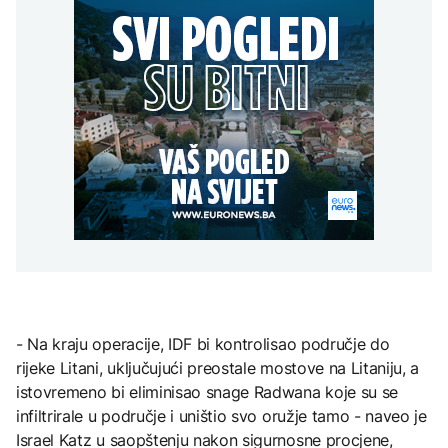
Hoće li Iran zatvoriti
mogli uskoro biti vraćeni
Hormuz za američke i
na posao
Grgurević traži
izraelske brodove?
DRUŠTVO
odgovore o planiranoj
solarnoj elektrani u
Mostar: Otpušteni
blizini Manastira Ostrog
ZDRAVLJE
radnici iz Komunalnog bi
mogli uskoro biti vraćeni
Šta je Ciklospora i da li
AKTUELNO
na posao
prijeti širenje u Evropi?
SAD uvele nove sankcije
Kubi
KULTURA
Sarajevo Fest početkom
septembra: Stiže
evropski pozorišni
spektakl “Brechtovi
duhovi”
- Na kraju operacije, IDF bi kontrolisao područje do
rijeke Litani, uključujući preostale mostove na Litaniju, a
istovremeno bi eliminisao snage Radwana koje su se
infiltrirale u područje i uništio svo oružje tamo - naveo je
Israel Katz u saopštenju nakon sigurnosne procjene,