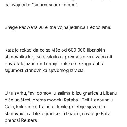
nazivajući to "sigurnosnom zonom".
Snage Radwana su elitna vojna jedinica Hezbollaha.
Katz je rekao da će se više od 600.000 libanskih
stanovnika koji su evakuirani prema sjeveru zabraniti
povratak južno od Litanija dok se ne zagarantira
sigurnost stanovnika sjevernog Izraela.
U tu svrhu, "svi domovi u selima blizu granice u Libanu
biće uništeni, prema modelu Rafaha i Beit Hanouna u
Gazi, kako bi se trajno uklonile prijetnje sjevernim
stanovnicima blizu granice" u Izraelu, naveo je Katz
prenosi Reuters.