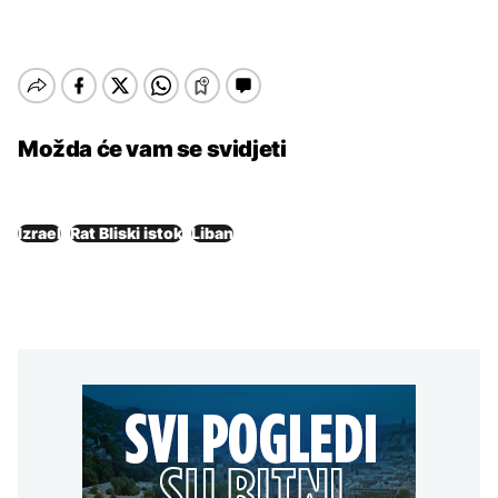
Možda će vam se svidjeti
Izrael
Rat Bliski istok
Liban