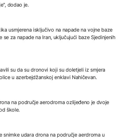
", dodao je.
itika usmjerena isključivo na napade na vojne baze
iste se za napade na Iran, uključujući baze Sjedinjenih
ili su da su dronovi koji su doletjeli iz smjera
olice u azerbejdžanskoj enklavi Nahičevan.
rona na područje aerodroma ozlijeđeno je dvoje
 od škole.
e snimke udara drona na područje aerdroma u