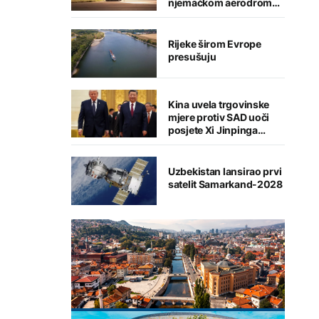
njemačkom aerodromu,
sumnja se na Rusiju
Rijeke širom Evrope
presušuju
Kina uvela trgovinske
mjere protiv SAD uoči
posjete Xi Jinpinga
Washingtonu
Uzbekistan lansirao prvi
satelit Samarkand-2028