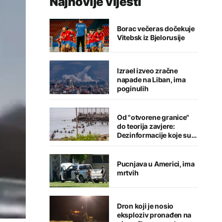
Najnovije vijesti
Borac večeras dočekuje
Vitebsk iz Bjelorusije
Izrael izveo zračne
napade na Liban, ima
poginulih
Od "otvorene granice"
do teorija zavjere:
Dezinformacije koje su
pratile krizu u Seuti
Pucnjava u Americi, ima
mrtvih
Dron koji je nosio
eksploziv pronađen na