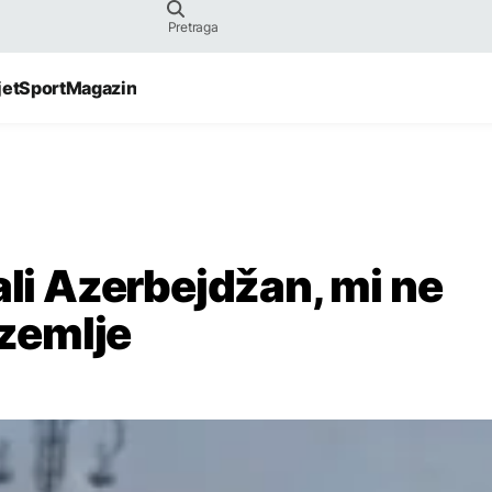
jet
Sport
Magazin
ali Azerbejdžan, mi ne
zemlje