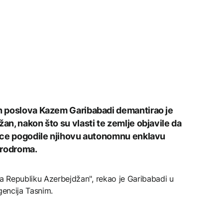
ih poslova Kazem Garibabadi demantirao je
žan, nakon što su vlasti te zemlje objavile da
elice pogodile njihovu autonomnu enklavu
erodroma.
la Republiku Azerbejdžan", rekao je Garibabadi u
gencija Tasnim.