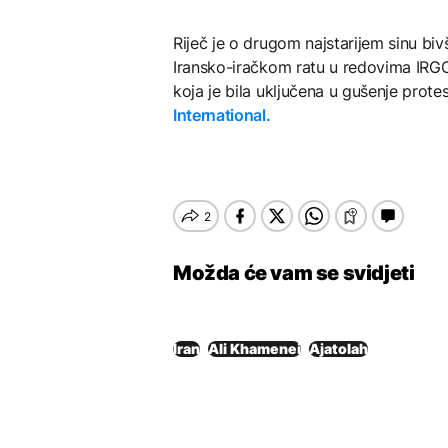
Riječ je o drugom najstarijem sinu b
Iransko-iračkom ratu u redovima IRGC-
koja je bila uključena u gušenje prot
International.
Možda će vam se svidjeti
Iran
Ali Khamenei
Ajatolah