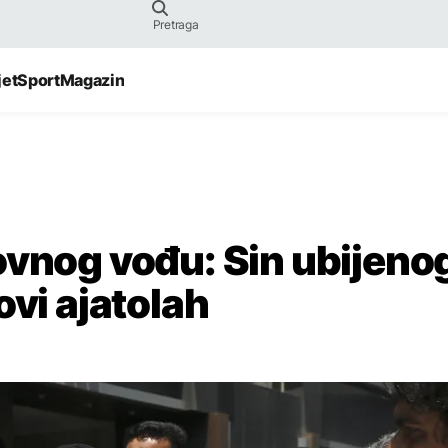
jet
Sport
Magazin
ovnog vođu: Sin ubijeno
ovi ajatolah