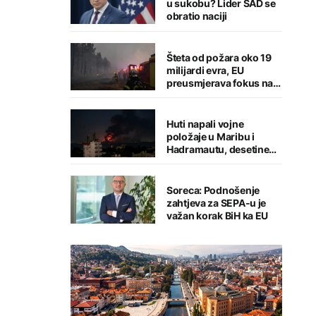
u sukobu? Lider SAD se
obratio naciji
Šteta od požara oko 19
milijardi evra, EU
preusmjerava fokus na
prevenciju
Huti napali vojne
položaje u Maribu i
Hadramautu, desetine
stradalih
Soreca: Podnošenje
zahtjeva za SEPA-u je
važan korak BiH ka EU