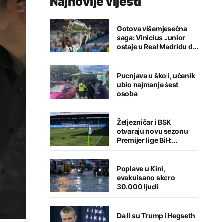
Najnovije vijesti
Gotova višemjesečna
saga: Vinicius Junior
ostaje u Real Madridu do
2032. godine
Pucnjava u školi, učenik
ubio najmanje šest
osoba
Željezničar i BSK
otvaraju novu sezonu
Premijer lige BiH:
Sarajlije u problemima,
Banjalučani pišu istoriju
Poplave u Kini,
evakuisano skoro
30.000 ljudi
Da li su Trump i Hegseth