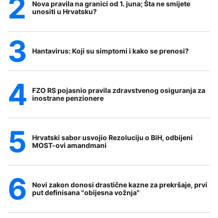
Nova pravila na granici od 1. juna; Šta ne smijete
unositi u Hrvatsku?
Hantavirus: Koji su simptomi i kako se prenosi?
FZO RS pojasnio pravila zdravstvenog osiguranja za
inostrane penzionere
Hrvatski sabor usvojio Rezoluciju o BiH, odbijeni
MOST-ovi amandmani
Novi zakon donosi drastične kazne za prekršaje, prvi
put definisana "obijesna vožnja"