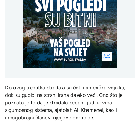
uputstva za skreniranje
Žedni za novcem: Koje bi
zatvorena obilaznica
AKTUELNO
na Mjesec
nove poreze EU mogla
uvesti od 2028. godine?
Plan da se u Crnoj Gori
AKTUELNO
prave centri za prihvat
migranata? Spajić:
Požar se širi Bijeljinom,
Nismo vodili pregovore
TEHNOLOGIJA
zatvorena obilaznica
AKTUELNO
Britanska kraljevska
kovnica iz elektronskog
Izrael izveo zračne
otpada izdvaja zlato
napade na Liban, ima
poginulih
ZDRAVLJE
Do ovog trenutka stradala su četiri američka vojnika,
Ruska vakcina protiv
dok su gubici na strani Irana daleko veći. Ono što je
melanoma: Prvi pacijent
uskoro završava terapiju
poznato je to da je stradalo sedam ljudi iz vrha
sigurnosnog sistema, ajatolah Ali Khamenei, kao i
mnogobrojni članovi njegove porodice.