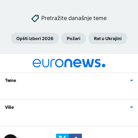
Pretražite današnje teme
Opšti izbori 2026
Požari
Rat u Ukrajini
Teme
Bosna i Hercegovina
Region
Svijet
Sport
Magazin
Više
Impressum
Kontakt
Politika privatnosti
Uslovi korišćenja