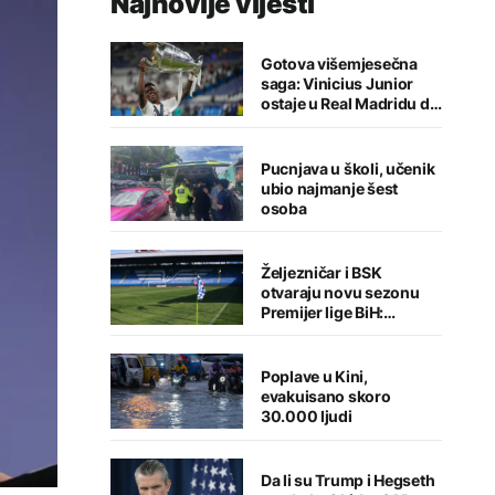
Najnovije vijesti
Gotova višemjesečna
saga: Vinicius Junior
ostaje u Real Madridu do
2032. godine
Pucnjava u školi, učenik
ubio najmanje šest
osoba
Željezničar i BSK
otvaraju novu sezonu
Premijer lige BiH:
Sarajlije u problemima,
Banjalučani pišu istoriju
Poplave u Kini,
evakuisano skoro
30.000 ljudi
Da li su Trump i Hegseth