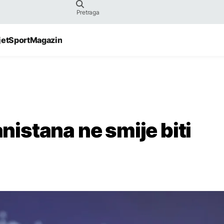
jet
Sport
Magazin
anistana ne smije biti