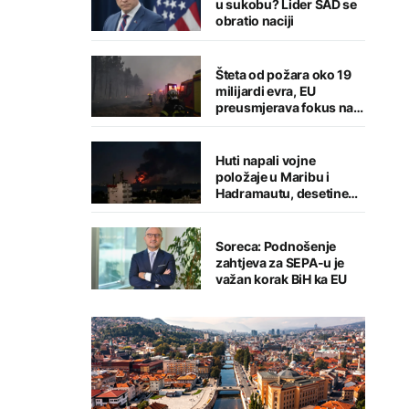
u sukobu? Lider SAD se
obratio naciji
Šteta od požara oko 19
milijardi evra, EU
preusmjerava fokus na
prevenciju
Huti napali vojne
položaje u Maribu i
Hadramautu, desetine
stradalih
Soreca: Podnošenje
zahtjeva za SEPA-u je
važan korak BiH ka EU