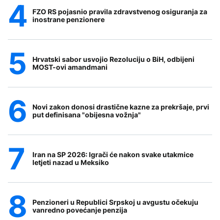
FZO RS pojasnio pravila zdravstvenog osiguranja za
inostrane penzionere
Hrvatski sabor usvojio Rezoluciju o BiH, odbijeni
MOST-ovi amandmani
Novi zakon donosi drastične kazne za prekršaje, prvi
put definisana "obijesna vožnja"
Iran na SP 2026: Igrači će nakon svake utakmice
letjeti nazad u Meksiko
Penzioneri u Republici Srpskoj u avgustu očekuju
vanredno povećanje penzija