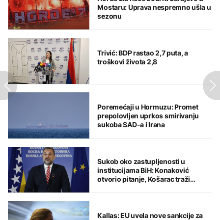
Mostaru: Uprava nespremno ušla u
sezonu
Trivić: BDP rastao 2,7 puta, a
troškovi života 2,8
Poremećaji u Hormuzu: Promet
prepolovljen uprkos smirivanju
sukoba SAD-a i Irana
Sukob oko zastupljenosti u
institucijama BiH: Konaković
otvorio pitanje, Košarac traži
odgovore
Kallas: EU uvela nove sankcije za