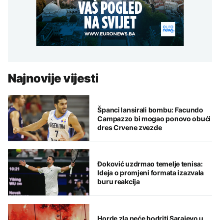
Najnovije vijesti
Španci lansirali bombu: Facundo
Campazzo bi mogao ponovo obući
dres Crvene zvezde
Đoković uzdrmao temelje tenisa:
Ideja o promjeni formata izazvala
buru reakcija
Horde zla neće bodriti Sarajevo u