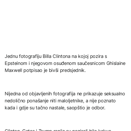
Jednu fotografiju Billa Clintona na kojoj pozira s
Epsteinom i njegovom osuđenom saučesnicom Ghislaine
Maxwell potpisao je bivši predsjednik.
Nijedna od objavljenih fotografija ne prikazuje seksualno
nedolično ponašanje niti maloljetnike, a nije poznato
kada i gdje su tačno nastale, saopštio je odbor.
Clinton, Gates i Trump ranije su negirali bilo kakvo