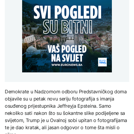
uputstva za skreniranje
Hirošima obilježava
zatvorena obilaznica
AKTUELNO
spektakl “Brechtovi
godišnjicu atomskog
duhovi”
bombardovanja: Poziv
Plan da se u Crnoj Gori
na ukidanje nuklearnog
AKTUELNO
prave centri za prihvat
oružja
migranata? Spajić:
TEHNOLOGIJA
Požar se širi Bijeljinom,
Nismo vodili pregovore
zatvorena obilaznica
Dio rakete SpaceX
FOKUS
velikom brzinom pada
na Mjesec
Žedni za novcem: Koje bi
nove poreze EU mogla
uvesti od 2028. godine?
TEHNOLOGIJA
Britanska kraljevska
kovnica iz elektronskog
Demokrate u Nadzornom odboru Predstavničkog doma
otpada izdvaja zlato
objavile su u petak novu seriju fotografija s imanja
osuđenog prijestupnika Jeffreyja Epsteina. Samo
nekoliko sati nakon što su šokantne slike podijeljene sa
svijetom, Trump je u Ovalnoj sobi upitan o fotografijama
te je dao kratak, ali jasan odgovor o tome šta misli o