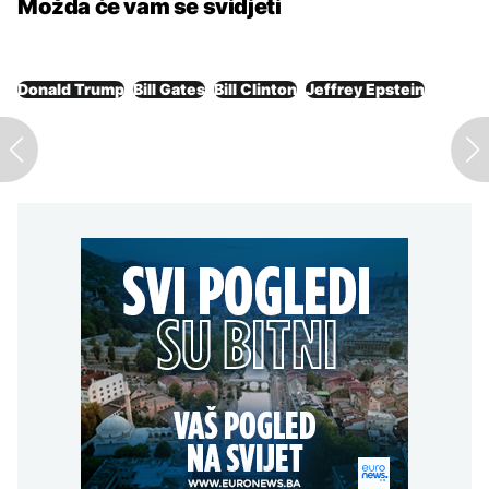
Možda će vam se svidjeti
Donald Trump
Bill Gates
Bill Clinton
Jeffrey Epstein