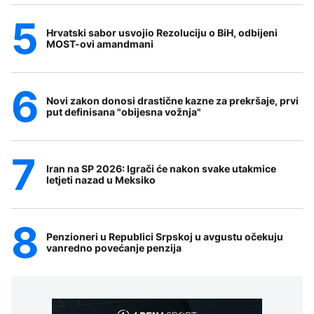
Hrvatski sabor usvojio Rezoluciju o BiH, odbijeni
MOST-ovi amandmani
Novi zakon donosi drastične kazne za prekršaje, prvi
put definisana "obijesna vožnja"
Iran na SP 2026: Igrači će nakon svake utakmice
letjeti nazad u Meksiko
Penzioneri u Republici Srpskoj u avgustu očekuju
vanredno povećanje penzija