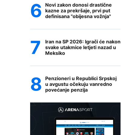
Novi zakon donosi drastične
kazne za prekršaje, prvi put
definisana "obijesna vožnja"
Iran na SP 2026: Igrači će nakon
svake utakmice letjeti nazad u
Meksiko
Penzioneri u Republici Srpskoj
u avgustu očekuju vanredno
povećanje penzija