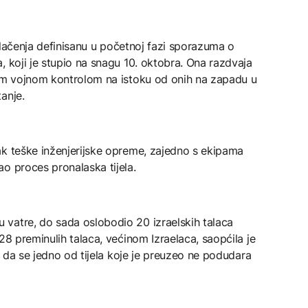
povlačenja definisanu u početnoj fazi sporazuma o
, koji je stupio na snagu 10. oktobra. Ona razdvaja
kom vojnom kontrolom na istoku od onih na zapadu u
anje.
ak teške inženjerijske opreme, zajedno s ekipama
o proces pronalaska tijela.
vatre, do sada oslobodio 20 izraelskih talaca
28 preminulih talaca, većinom Izraelaca, saopćila je
io da se jedno od tijela koje je preuzeo ne podudara