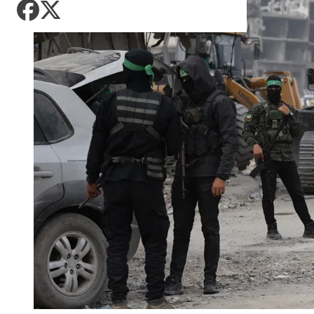
pod kontrolom, više
AKTUELNO
Zadnji članci iz kategorije
Košarka
požara u HNK
Zdravlje
Nuklearka Krško
Fudbal
AKTUELNO
smanjuje proizvodnju
Tehnologija
Zadnji članci iz kategorije
zbog niskog vodostaja i
Situacija kod Trebinja
visokih temperatura
Putovanja
pod kontrolom, više
Save
AKTUELNO
AKTUELNO
požara u HNK
Zadnji članci iz kategorije
Kultura
Rusija: Masovan napad
Kritično u Trebinju: Vatra
dronovima na Jaroslavlj,
se približila kućama u
AKTUELNO
meta navodno bila
selima Poljice Petrovo i
Zadnji članci iz kategorije
rafinerija
Marići
Grgurević traži
AKTUELNO
odgovore o planiranoj
solarnoj elektrani u
ZDRAVLJE
Kritično u Trebinju: Vatra
blizini Manastira Ostrog
se približila kućama u
Šta je Ciklospora i da li
AKTUELNO
AKTUELNO
selima Poljice Petrovo i
prijeti širenje u Evropi?
Marići
Vance: Iranci su izuzetno
CIK BiH objavila izgled
teški ljudi, pregovori će
glasačkog listića:
AKTUELNO
potrajati
Umjesto X-a popunjava
se kružić, izdata
Milanović na
uputstva za skreniranje
AKTUELNO
obilježavanju Oluje:
KULTURA
Dejtonski sporazum
CIK BiH objavila izgled
potpisan nakon
Sarajevo Fest početkom
glasačkog listića:
intervencije Hrvatske