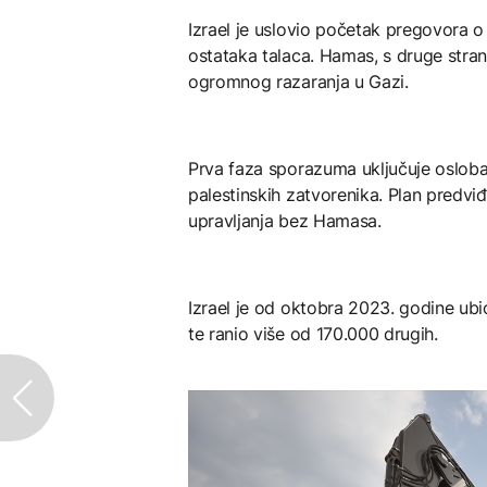
Izrael je uslovio početak pregovora o
ostataka talaca. Hamas, s druge stran
ogromnog razaranja u Gazi.
Prva faza sporazuma uključuje osloba
palestinskih zatvorenika. Plan pred
upravljanja bez Hamasa.
Izrael je od oktobra 2023. godine ubi
te ranio više od 170.000 drugih.