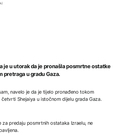
AA)
 je u utorak da je pronašla posmrtne ostatke
m pretraga u gradu Gaza.
sam, navelo je da je tijelo pronađeno tokom
d četvrti Shejaiya u istočnom dijelu grada Gaza.
 za predaju posmrtnih ostataka Izraelu, ne
bavljena.